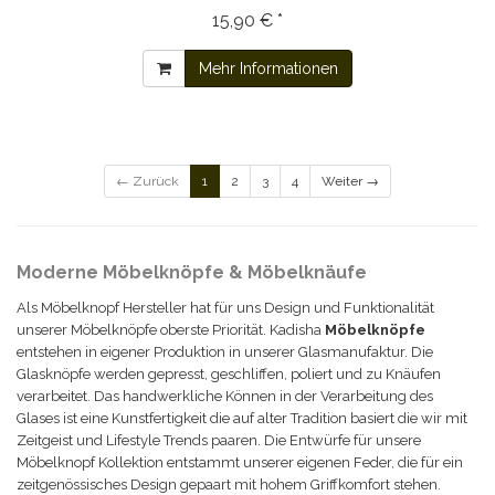
15,90 € *
Mehr Informationen
← Zurück
1
2
3
4
Weiter →
Moderne Möbelknöpfe & Möbelknäufe
Als Möbelknopf Hersteller hat für uns Design und Funktionalität
unserer Möbelknöpfe oberste Priorität. Kadisha
Möbel
knöpfe
entstehen in eigener Produktion in unserer Glasmanufaktur. Die
Glas
knöpfe
werden gepresst, geschliffen, poliert und zu Knäufen
verarbeitet. Das handwerkliche Können in der Verarbeitung des
Glases ist eine Kunstfertigkeit die auf alter Tradition basiert die wir mit
Zeitgeist und Lifestyle Trends paaren. Die Entwürfe für unsere
Möbelknopf Kollektion entstammt unserer eigenen Feder, die für ein
zeitgenössisches Design gepaart mit hohem Griffkomfort stehen.