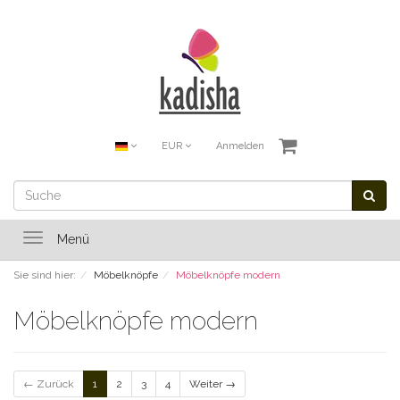
EUR
Anmelden
Toggle
Menü
navigation
Sie sind hier:
Möbelknöpfe
Möbelknöpfe modern
Möbelknöpfe modern
← Zurück
1
2
3
4
Weiter →