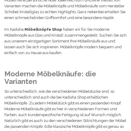
Möbeln eine persönliche Note. Ideenreichtum und eine Vielfalt von
Varianten machen die Möbelknöpfe und Möbelknäufe vom Hersteller
Schöbel Kristallglas zu echten Highlights. Ganz nebenbei erhalten Sie
einen schmeichelnden Griffkomfort und eine besondere Haptik.
Im Kadisha
Möbelknöpfe Shop
haben wir für Sie moderne
Möbelknöpfe aus Glas und Kristall zusammengestellt. Suchen Sie sich
aus unserem einzigartigen Sortiment Ihre Möbelknäufe aus und
lassen auch Sie sich inspirieren. Möbelknöpfe modern bequem und
einfach von zu Hause aus kaufen.
Moderne Möbelknäufe: die
Varianten
So unterschiedlich, wie die verschiedenen Möbelstücke sind, so
unterschiedlich sind auch die bei Kadisha Shop erhältlichen
Möbelknöpfe. Zu jedem Möbelstück gibt es einen passenden Knopf.
Moderne Möbelknäufe gibt es hier in verschiedenen Formen und
Farben, auch kundenspezifische Fertigung ist auf Wunsch möglich.
Natürlich gibt es auch zu den verschiedenen Stilrichtungen der Möbel
die passenden Knöpfe. Edle klassische Möbelknöpfe gibt es genau so