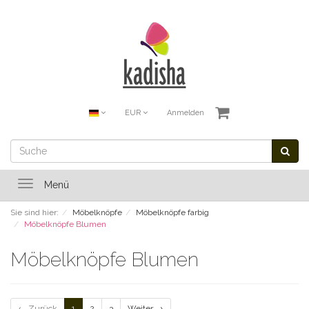
EUR
Anmelden
Toggle
Menü
navigation
Sie sind hier:
Möbelknöpfe
Möbelknöpfe farbig
Möbelknöpfe Blumen
Möbelknöpfe Blumen
← Zurück
1
2
3
Weiter →