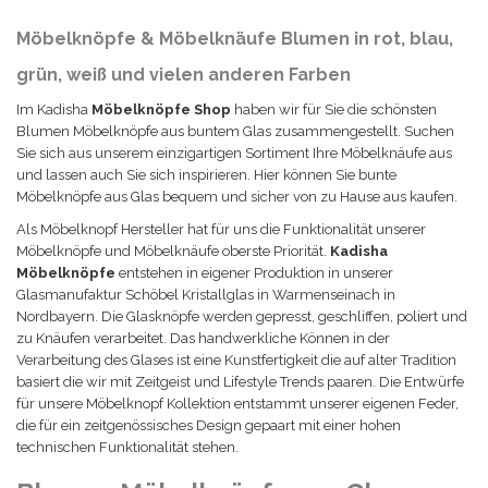
Möbelknöpfe & Möbelknäufe Blumen in rot, blau,
grün, weiß und vielen anderen Farben
Im Kadisha
Möbelknöpfe Shop
haben wir für Sie die schönsten
Blumen Möbelknöpfe aus buntem Glas zusammengestellt. Suchen
Sie sich aus unserem einzigartigen Sortiment Ihre Möbelknäufe aus
und lassen auch Sie sich inspirieren. Hier können Sie bunte
Möbelknöpfe aus Glas bequem und sicher von zu Hause aus kaufen.
Als Möbelknopf Hersteller hat für uns die Funktionalität unserer
Möbelknöpfe und Möbelknäufe oberste Priorität.
Kadisha
Möbel
knöpfe
entstehen in eigener Produktion in unserer
Glasmanufaktur Schöbel Kristallglas in Warmenseinach in
Nordbayern. Die Glas
knöpfe
werden gepresst, geschliffen, poliert und
zu Knäufen verarbeitet. Das handwerkliche Können in der
Verarbeitung des Glases ist eine Kunstfertigkeit die auf alter Tradition
basiert die wir mit Zeitgeist und Lifestyle Trends paaren. Die Entwürfe
für unsere Möbelknopf Kollektion entstammt unserer eigenen Feder,
die für ein zeitgenössisches Design gepaart mit einer hohen
technischen Funktionalität stehen.