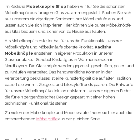
Im Kadisha
Möbelknöpfe Shop
haben wir für Sie die schönsten
Möbelknöpfe aus farbigem Glas zusammengestellt. Suchen Sie sich
aus unserem einzigartigen Sortiment Ihre Möbelknäufe aus und
lassen auch Sie sich inspirieren. Hier können Sie bunte Möbelknöpfe
aus Glas bequem und sicher von zu Hause aus kaufen.
Als Möbelknopf Hersteller hat für uns die Funktionalität unserer
Möbelknöpfe und Möbelknäufe oberste Priorität.
Kadisha
Möbel
knöpfe
entstehen in eigener Produktion in unserer
Glasmanufaktur Schöbel Kristallglas in Warmenseinach in
Nordbayern. Die Glas
knöpfe
werden gepresst, geschliffen, poliert und
zu Knäufen verarbeitet. Das handwerkliche Können in der
Verarbeitung des Glases ist eine Kunstfertigkeit die auf alter Tradition
basiert die wir mit Zeitgeist und Lifestyle Trends paaren. Die Entwürfe
für unsere Möbelknopf Kollektion entstammt unserer eigenen Feder,
die für ein zeitgenössisches Design gepaart mit einer hohen
technischen Funktionalität stehen.
Zu vielen der Möbelknöpfe und Möbelknäufe finden sie hier auch die
entsprechenden
Möbelgriffe
aus der gleichen Serie.