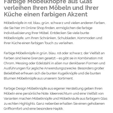
Farbige Möbelknöpfe aus Glas
verleihen Ihren Möbeln und Ihrer
Küche einen farbigen Akzent
Möbelknöpfe in rot, blau, grün, schwarz und vielen anderen Farben,
die Sie hier im Online Shop finden, ermöglichen die farbige
Individualisierung Ihrer Möbel. Entdecken Sie viele bunte
Möbelknöpfe, um Ihren Schränken, Schubladen, Kommoden und
Ihrer Küche einen farbigen Touch zu verleihen.
Farbige Möbelknöpfe in grün, blau, rot oder schwarz, der Vielfalt an
Farben sind keine Grenzen gesetzt – es gibt sie in Kombination mit
Chrom, Messing oder Edelstahl in allen nur denkbaren Formen und
Ausführungen für jegliche Anwendungszwecke. Besonders großer
Beliebtheit erfreuen sich die bunten Kugelknöpfe und die bunten
Blumen Möbelknöpfe aus unserem Sortiment.
Farbige Design Möbelknöpfe aus eigener Herstellung geben Ihren
Möbeln eine persönliche Note. Ideenreichtum und eine Vielfalt von
Varianten machen Möbelknöpfe und Möbelknäufe aus farbigem Glas
zu echten Highlights. Ganz nebenbei erhalten Sie einen gehobenen
Griffkomfort und eine besondere Haptik.