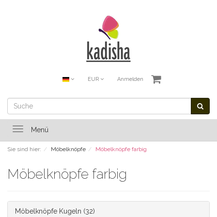
EUR
Anmelden
Toggle
Menü
navigation
Sie sind hier:
Möbelknöpfe
Möbelknöpfe farbig
Möbelknöpfe farbig
Möbelknöpfe Kugeln
(32)