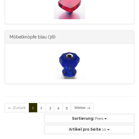
Möbelknöpfe blau
(36)
← Zurück
1
2
3
4
5
Weiter →
Sortierung:
Preis
Artikel pro Seite
10