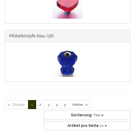
Möbelknöpfe blau
(36)
← Zurück
1
2
3
4
5
Weiter →
Sortierung:
Titel
Artikel pro Seite
10