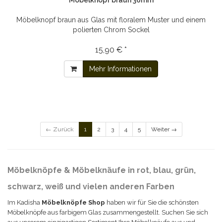
Möbelknopf braun 36mm
Möbelknopf braun aus Glas mit floralem Muster und einem
polierten Chrom Sockel
15,90 € *
Mehr Informationen
← Zurück
1
2
3
4
5
Weiter →
Möbelknöpfe & Möbelknäufe in rot, blau, grün,
schwarz, weiß und vielen anderen Farben
Im Kadisha
Möbelknöpfe Shop
haben wir für Sie die schönsten
Möbelknöpfe aus farbigem Glas zusammengestellt. Suchen Sie sich