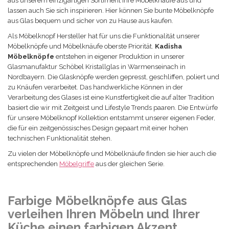
aus unserem einzigartigen Sortiment Ihre Möbelknäufe aus und
lassen auch Sie sich inspirieren. Hier können Sie bunte Möbelknöpfe
aus Glas bequem und sicher von zu Hause aus kaufen.
Als Möbelknopf Hersteller hat für uns die Funktionalität unserer
Möbelknöpfe und Möbelknäufe oberste Priorität.
Kadisha
Möbel
knöpfe
entstehen in eigener Produktion in unserer
Glasmanufaktur Schöbel Kristallglas in Warmenseinach in
Nordbayern. Die Glas
knöpfe
werden gepresst, geschliffen, poliert und
zu Knäufen verarbeitet. Das handwerkliche Können in der
Verarbeitung des Glases ist eine Kunstfertigkeit die auf alter Tradition
basiert die wir mit Zeitgeist und Lifestyle Trends paaren. Die Entwürfe
für unsere Möbelknopf Kollektion entstammt unserer eigenen Feder,
die für ein zeitgenössisches Design gepaart mit einer hohen
technischen Funktionalität stehen.
Zu vielen der Möbelknöpfe und Möbelknäufe finden sie hier auch die
entsprechenden
Möbelgriffe
aus der gleichen Serie.
Farbige Möbelknöpfe aus Glas
verleihen Ihren Möbeln und Ihrer
Küche einen farbigen Akzent