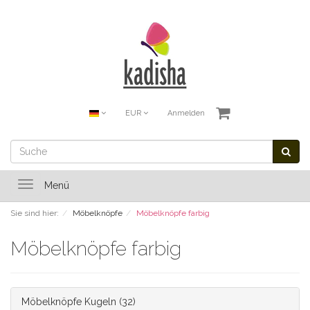
EUR
Anmelden
Toggle
Menü
navigation
Sie sind hier:
Möbelknöpfe
Möbelknöpfe farbig
Möbelknöpfe farbig
Möbelknöpfe Kugeln
(32)