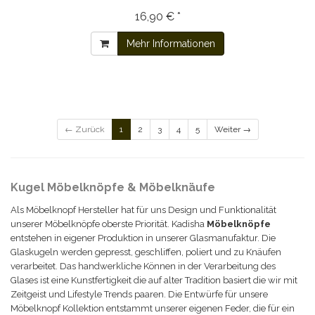
16,90 € *
Mehr Informationen
← Zurück
1
2
3
4
5
Weiter →
Kugel Möbelknöpfe & Möbelknäufe
Als Möbelknopf Hersteller hat für uns Design und Funktionalität
unserer Möbelknöpfe oberste Priorität. Kadisha
Möbel
knöpfe
entstehen in eigener Produktion in unserer Glasmanufaktur. Die
Glas
kugeln
werden gepresst, geschliffen, poliert und zu Knäufen
verarbeitet. Das handwerkliche Können in der Verarbeitung des
Glases ist eine Kunstfertigkeit die auf alter Tradition basiert die wir mit
Zeitgeist und Lifestyle Trends paaren. Die Entwürfe für unsere
Möbelknopf Kollektion entstammt unserer eigenen Feder, die für ein