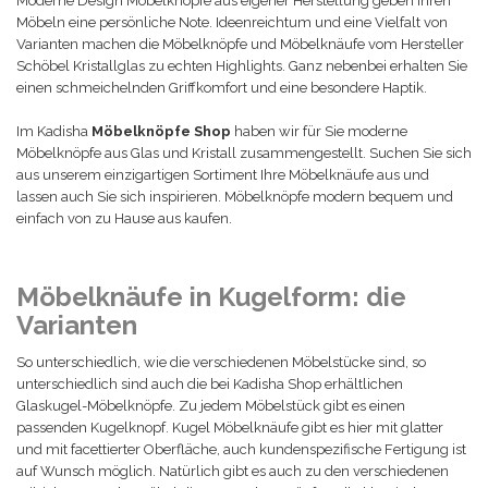
Moderne Design Möbelknöpfe aus eigener Herstellung geben Ihren
Möbeln eine persönliche Note. Ideenreichtum und eine Vielfalt von
Varianten machen die Möbelknöpfe und Möbelknäufe vom Hersteller
Schöbel Kristallglas zu echten Highlights. Ganz nebenbei erhalten Sie
einen schmeichelnden Griffkomfort und eine besondere Haptik.
Im Kadisha
Möbelknöpfe Shop
haben wir für Sie moderne
Möbelknöpfe aus Glas und Kristall zusammengestellt. Suchen Sie sich
aus unserem einzigartigen Sortiment Ihre Möbelknäufe aus und
lassen auch Sie sich inspirieren. Möbelknöpfe modern bequem und
einfach von zu Hause aus kaufen.
Möbelknäufe in Kugelform: die
Varianten
So unterschiedlich, wie die verschiedenen Möbelstücke sind, so
unterschiedlich sind auch die bei Kadisha Shop erhältlichen
Glaskugel-Möbelknöpfe. Zu jedem Möbelstück gibt es einen
passenden Kugelknopf. Kugel Möbelknäufe gibt es hier mit glatter
und mit facettierter
Oberfläche
, auch kundenspezifische Fertigung ist
auf Wunsch möglich. Natürlich gibt es auch zu den verschiedenen