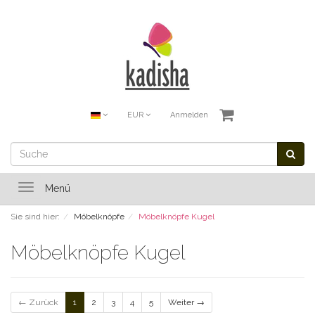
EUR
Anmelden
Toggle
Menü
navigation
Sie sind hier:
Möbelknöpfe
Möbelknöpfe Kugel
Möbelknöpfe Kugel
← Zurück
1
2
3
4
5
Weiter →