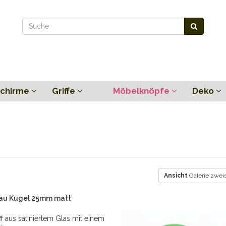
chirme
Griffe
Möbelknöpfe
Deko
Ansicht
Galerie zweis
au Kugel 25mm matt
ff aus satiniertem Glas mit einem