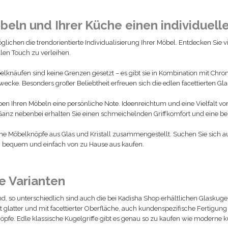
öbeln und Ihrer Küche einen individuell
lichen die trendorientierte Individualisierung Ihrer Möbel. Entdecken Si
en Touch zu verleihen.
Möbelknäufen sind keine Grenzen gesetzt – es gibt sie in Kombination mit Chr
e. Besonders großer Beliebtheit erfreuen sich die edlen facettierten Gla
en Ihren Möbeln eine persönliche Note. Ideenreichtum und eine Vielfalt 
. Ganz nebenbei erhalten Sie einen schmeichelnden Griffkomfort und eine be
ne Möbelknöpfe aus Glas und Kristall zusammengestellt. Suchen Sie sich a
n bequem und einfach von zu Hause aus kaufen.
e Varianten
nd, so unterschiedlich sind auch die bei Kadisha Shop erhältlichen Glasku
glatter und mit facettierter
Oberfläche
, auch kundenspezifische Fertigung 
öpfe. Edle klassische Kugelgriffe gibt es genau so zu kaufen wie moderne 