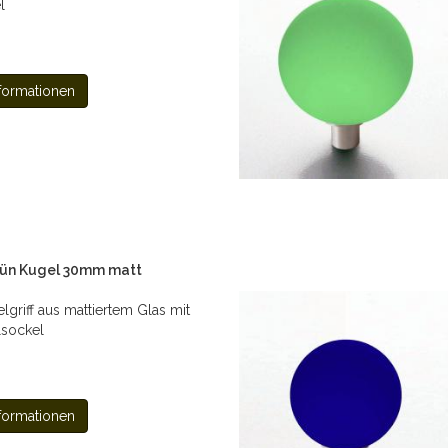
l
formationen
rün Kugel 30mm matt
lgriff aus mattiertem Glas mit
lsockel
formationen