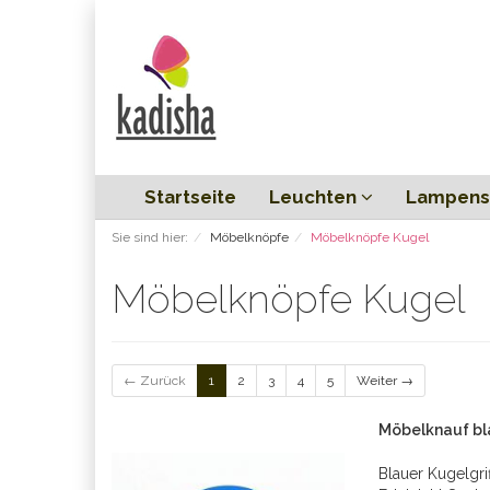
Startseite
Leuchten
Lampens
Sie sind hier:
Möbelknöpfe
Möbelknöpfe Kugel
Möbelknöpfe Kugel
← Zurück
1
2
3
4
5
Weiter →
Möbelknauf bl
Blauer Kugelgri