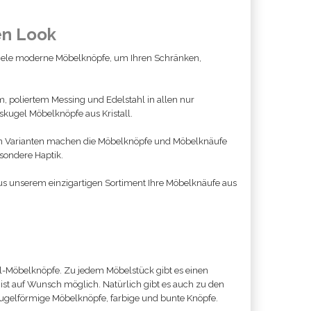
en Look
e viele moderne Möbelknöpfe, um Ihren Schränken,
om, poliertem Messing und Edelstahl in allen nur
skugel Möbelknöpfe aus Kristall.
von Varianten machen die Möbelknöpfe und Möbelknäufe
sondere Haptik.
us unserem einzigartigen Sortiment Ihre Möbelknäufe aus
gel-Möbelknöpfe. Zu jedem Möbelstück gibt es einen
ist auf Wunsch möglich. Natürlich gibt es auch zu den
kugelförmige Möbelknöpfe, farbige und bunte Knöpfe.