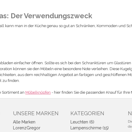
as: Der Verwendungszweck
tall kann man in der Küche genau so gut an Schränken, Kommoden und S
laden einfacher öffnen. Sollte es sich bei den Schranktüren um Glastüren
oration können sie den Möbeln eine besondere Note verleihen. Diese Kugelgr
glichkeiten, aus dem reichhaltigen Angebot an farbigen und geschliffenen M
l zu finden.
e Sortiment an
Möbelknöpfen
- hier finden Sie die passenden Knauf für Ihre
N
UNSERE MARKEN
KATEGORIEN
N
Di
Alle Marken
Leuchten (6)
da
LorenzGregor
Lampenschirme (15)