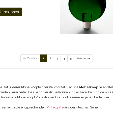
formationen
← Zurück
1
2
3
4
5
Weiter →
alität unserer Möbelknöpfe oberste Priorität. Kadisha
Möbel
knöpfe
entsteh
äufen verarbeitet. Das handwerkliche Können in der Verarbeitung des Glases is
fe für unsere Möbelknopf Kollektion entstammt unserer eigenen Feder, die f
e hier auch die entsprechenden
Möbelgriffe
aus der gleichen Serie.