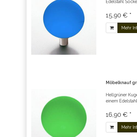
Edelstahl Socke
15,90 € *
Mehr In
Möbelknauf g
Hellgrüner Kuge
einem Edelstah
16,90 € *
Mehr In