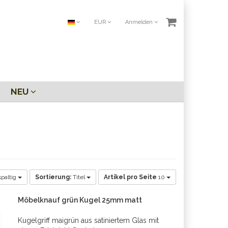
EUR
Anmelden
NEU
paltig
Sortierung:
Titel
Artikel pro Seite
10
Möbelknauf grün Kugel 25mm matt
Kugelgriff maigrün aus satiniertem Glas mit