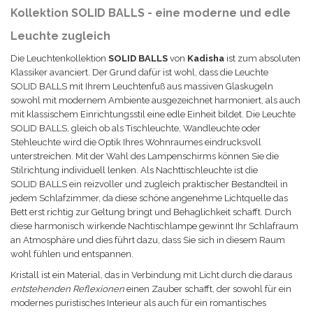
Kollektion SOLID BALLS - eine moderne und edle
Leuchte zugleich
Die Leuchtenkollektion
SOLID BALLS
von
Kadisha
ist zum absoluten
Klassiker avanciert. Der Grund dafür ist wohl, dass die Leuchte
SOLID BALLS mit Ihrem Leuchtenfuß aus massiven Glaskugeln
sowohl mit modernem Ambiente ausgezeichnet harmoniert, als auch
mit klassischem Einrichtungsstil eine edle Einheit bildet. Die Leuchte
SOLID BALLS, gleich ob als Tischleuchte, Wandleuchte oder
Stehleuchte wird die Optik Ihres Wohnraumes eindrucksvoll
unterstreichen. Mit der Wahl des Lampenschirms können Sie die
Stilrichtung individuell lenken. Als Nachttischleuchte ist die
SOLID BALLS ein reizvoller und zugleich praktischer Bestandteil in
jedem Schlafzimmer, da diese schöne angenehme Lichtquelle das
Bett erst richtig zur Geltung bringt und Behaglichkeit schafft. Durch
diese harmonisch wirkende Nachtischlampe gewinnt Ihr Schlafraum
an Atmosphäre und dies führt dazu, dass Sie sich in diesem Raum
wohl fühlen und entspannen.
Kristall ist ein Material, das in Verbindung mit Licht durch die daraus
entstehenden Reflexionen
einen Zauber schafft, der sowohl für ein
modernes puristisches Interieur als auch für ein romantisches