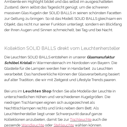
Ambiente ein Highlight bildet und das selbst im ausgeschalteten
Zustand, denn selbst das Tageslicht genügt, um die schweren
massiven Glas Kugeln der SOLID BALLS in seinen schönsten Facetten
zur Geltung zu bringen. So ist das Modell SOLID BALLS gleichsam ein
Objekt, das nicht nur seiner Funktion unterliegt, sondern ein Blickfang
der Ihren Augen und Sinnen schmeichelt, bei Tag und bei Nacht.
Kollektion SOLID BALLS direkt vom Leuchtenhersteller
Die Leuchten SOLID BALLS entstehen in unserer
Glasmanufaktur
Schöbel Kristall
in Warmensteinach im Nordosten von Bayern. Die
Glasteile für die Lampen werden hier in Handarbeit zu Leuchten
verarbeitet. Das handwerkliche Können der Glasverarbeitung basiert
auf alter Tradition, die wir mit Zeitgeist und Lifestyle Trends paaren.
Bei uns im
Leuchten Shop
finden Sie alle Modelle der Leuchte in
unterschiedlichen Höhen und verschiedenen Kugelgrößen. Die
niedrigen Tischlampen eignen sich ausgezeichnet als
Nachttischlampen rechts und links neben dem Bett. Als
Leuchtenhersteller liegt unser Schwerpunkt darauf ganze
Kollektionen anzubieten, damit Sie zur
Tischleuchte
auch die
passende
Wandleuchte
oder
Stehleuchte
wählen können.