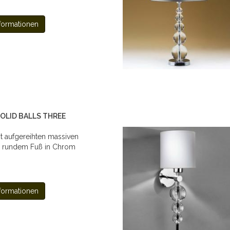
formationen
SOLID BALLS THREE
t aufgereihten massiven
d rundem Fuß in Chrom
formationen