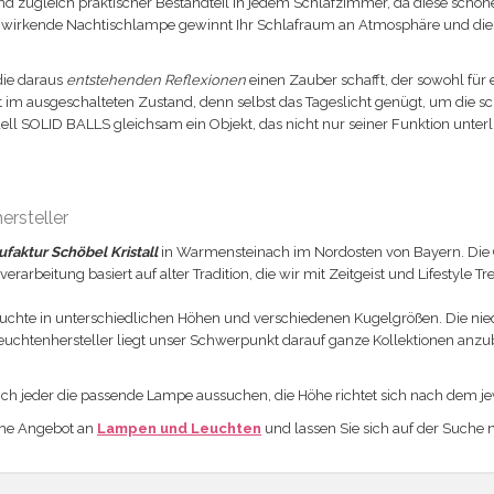
und zugleich praktischer Bestandteil in jedem Schlafzimmer, da diese schön
h wirkende Nachtischlampe gewinnt Ihr Schlafraum an Atmosphäre und dies
 die daraus
entstehenden Reflexionen
einen Zauber schafft, der sowohl für e
st im ausgeschalteten Zustand, denn selbst das Tageslicht genügt, um die
dell SOLID BALLS gleichsam ein Objekt, das nicht nur seiner Funktion unter
rsteller
faktur Schöbel Kristall
in Warmensteinach im Nordosten von Bayern. Die G
arbeitung basiert auf alter Tradition, die wir mit Zeitgeist und Lifestyle T
Leuchte in unterschiedlichen Höhen und verschiedenen Kugelgrößen. Die ni
euchtenhersteller liegt unser Schwerpunkt darauf ganze Kollektionen anzub
ich jeder die passende Lampe aussuchen, die Höhe richtet sich nach dem 
iche Angebot an
Lampen und Leuchten
und lassen Sie sich auf der Suche 