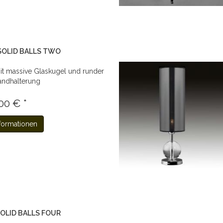
SOLID BALLS TWO
t massive Glaskugel und runder
andhalterung
00 € *
formationen
SOLID BALLS FOUR