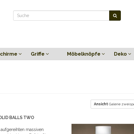
chirme
Griffe
Möbelknöpfe
Deko
Ansicht
Galerie zweisp
SOLID BALLS TWO
 aufgereihten massiven