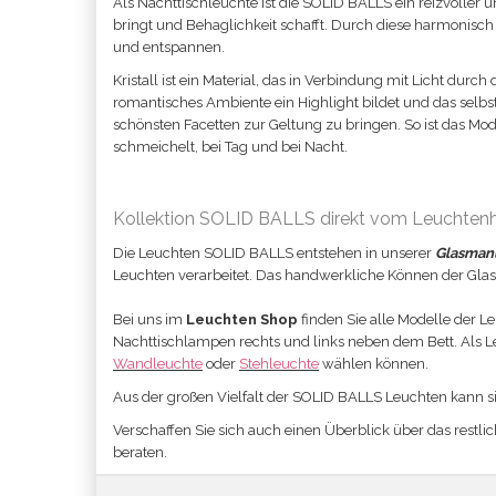
Als Nachttischleuchte ist die SOLID BALLS ein reizvoller 
bringt und Behaglichkeit schafft. Durch diese harmonisc
und entspannen.
Kristall ist ein Material, das in Verbindung mit Licht durch
romantisches Ambiente ein Highlight bildet und das selb
schönsten Facetten zur Geltung zu bringen. So ist das Mo
schmeichelt, bei Tag und bei Nacht.
Kollektion SOLID BALLS direkt vom Leuchtenhe
Die Leuchten SOLID BALLS entstehen in unserer
Glasmanu
Leuchten verarbeitet. Das handwerkliche Können der Glasver
Bei uns im
Leuchten Shop
finden Sie alle Modelle der 
Nachttischlampen rechts und links neben dem Bett. Als L
Wandleuchte
oder
Stehleuchte
wählen können.
Aus der großen Vielfalt der SOLID BALLS Leuchten kann s
Verschaffen Sie sich auch einen Überblick über das restl
beraten.