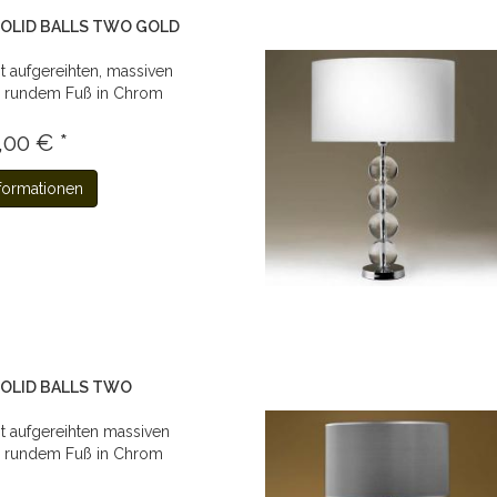
 SOLID BALLS TWO GOLD
t aufgereihten, massiven
d rundem Fuß in Chrom
,00 € *
formationen
 SOLID BALLS TWO
t aufgereihten massiven
d rundem Fuß in Chrom