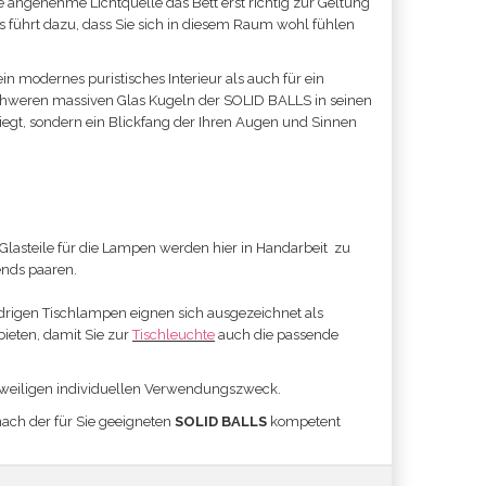
e angenehme Lichtquelle das Bett erst richtig zur Geltung
 führt dazu, dass Sie sich in diesem Raum wohl fühlen
in modernes puristisches Interieur als auch für ein
 schweren massiven Glas Kugeln der SOLID BALLS in seinen
liegt, sondern ein Blickfang der Ihren Augen und Sinnen
lasteile für die Lampen werden hier in Handarbeit zu
rends paaren.
edrigen Tischlampen eignen sich ausgezeichnet als
ieten, damit Sie zur
Tischleuchte
auch die passende
jeweiligen individuellen Verwendungszweck.
nach der für Sie geeigneten
SOLID BALLS
kompetent