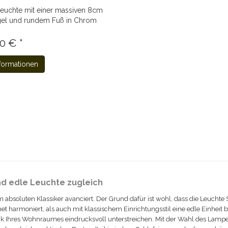
euchte mit einer massiven 8cm
el und rundem Fuß in Chrom
0 € *
formationen
nd edle Leuchte zugleich
m absoluten Klassiker avanciert. Der Grund dafür ist wohl, dass die Leuch
rmoniert, als auch mit klassischem Einrichtungsstil eine edle Einheit bi
k Ihres Wohnraumes eindrucksvoll unterstreichen. Mit der Wahl des Lampen