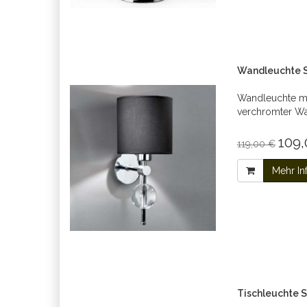
Wandleuchte 
Wandleuchte mi
verchromter W
109,
119,00 €
Mehr In
Tischleuchte 