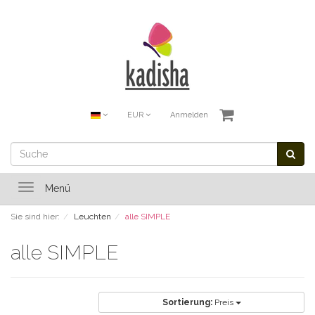
EUR
Anmelden
Toggle
Menü
navigation
Sie sind hier:
Leuchten
alle SIMPLE
alle SIMPLE
Sortierung:
Preis