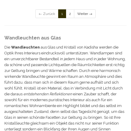
← Zurück
1
2
Weiter →
Wandleuchten aus Glas
Die
Wandleuchten
aus Glas und Kristall von Kadisha werden die
Optik Ihres Interieurs eindrucksvoll unterstützen. Wandlampen sind
ein unverzichtbarer Bestandteil in jedem Haus und in jeder Wohnung,
da schöne und passende Lichtquellen die Räumlichkeiten erst richtig
zur Geltung bringen und Wärme schaffen. Durch eine harmonisch
wirkende Wandleuchte gewinnt ein Raum an Atmosphäre und dies
führt dazu, dass man sich in diesem Raum gerne aufhält und sich
wohl fühlt. Kristall ist ein Material, das in Verbindung mit Licht durch
die daraus
entstehenden Reflektionen
einen Zauber schafft, der
sowohl für ein modernes puristisches Interieur als auch für ein
romantisches Wohnambiente ein Highlight bildet und das selbst im
ausgeschalteten Zustand, denn selbst das Tageslicht genügt, um das
Glas in seinen schönste Facetten zur Geltung zu bringen. So ist Ihre
Kristallleuchte gleichsam ein Objekt das nicht nur seiner Funktion
unterliegt sondern ein Blickfang der Ihren Augen und Sinnen