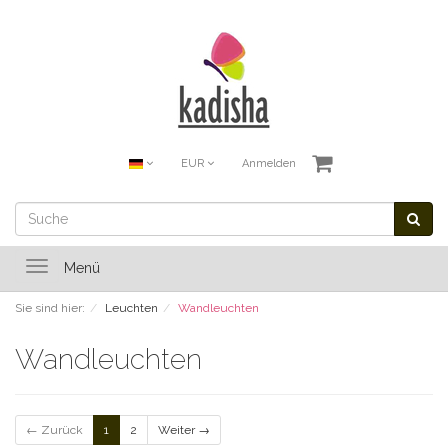
EUR
Anmelden
Toggle
Menü
navigation
Sie sind hier:
Leuchten
Wandleuchten
Wandleuchten
← Zurück
1
2
Weiter →