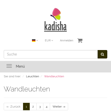
EUR
Anmelden
Toggle
Menü
navigation
Sie sind hier:
Leuchten
Wandleuchten
Wandleuchten
← Zurück
1
2
3
4
Weiter →