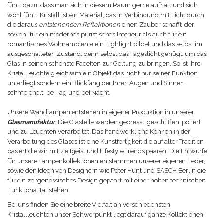
führt dazu, dass man sich in diesem Raum gerne aufhält und sich
wohl fühlt. Kristall ist ein Material, das in Verbindung mit Licht durch
die daraus
entstehenden Reflektionen
einen Zauber schafft, der
sowohl für ein modernes puristisches Interieur als auch für ein
romantisches Wohnambiente ein Highlight bildet und das selbst im
ausgeschalteten Zustand, denn selbst das Tageslicht genügt, um das
Glas in seinen schönste Facetten zur Geltung zu bringen. So ist Ihre
Kristallleuchte gleichsam ein Objekt das nicht nur seiner Funktion
unterliegt sondern ein Blickfang der Ihren Augen und Sinnen
schmeichelt, bei Tag und bei Nacht.
Unsere Wandlampen entstehen in eigener Produktion in unserer
Glasmanufaktur
. Die Glasteile werden gepresst, geschliffen, poliert
und zu Leuchten verarbeitet. Das handwerkliche Können in der
Verarbeitung des Glases ist eine Kunstfertigkeit die auf alter Tradition
basiert die wir mit Zeitgeist und Lifestyle Trends paaren. Die Entwürfe
für unsere Lampenkollektionen entstammen unserer eigenen Feder,
sowie den Ideen von Designern wie Peter Hunt und SASCH Berlin die
für ein zeitgenössisches Design gepaart mit einer hohen technischen
Funktionalität stehen.
Bei uns finden Sie eine breite Vielfalt an verschiedensten
Kristallleuchten unser Schwerpunkt liegt darauf ganze Kollektionen