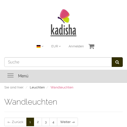
EUR
Anmelden
Toggle
Menü
navigation
Sie sind hier:
Leuchten
Wandleuchten
Wandleuchten
← Zurück
1
2
3
4
Weiter →