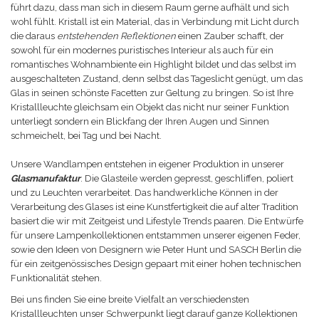
führt dazu, dass man sich in diesem Raum gerne aufhält und sich
wohl fühlt. Kristall ist ein Material, das in Verbindung mit Licht durch
die daraus
entstehenden Reflektionen
einen Zauber schafft, der
sowohl für ein modernes puristisches Interieur als auch für ein
romantisches Wohnambiente ein Highlight bildet und das selbst im
ausgeschalteten Zustand, denn selbst das Tageslicht genügt, um das
Glas in seinen schönste Facetten zur Geltung zu bringen. So ist Ihre
Kristallleuchte gleichsam ein Objekt das nicht nur seiner Funktion
unterliegt sondern ein Blickfang der Ihren Augen und Sinnen
schmeichelt, bei Tag und bei Nacht.
Unsere Wandlampen entstehen in eigener Produktion in unserer
Glasmanufaktur
. Die Glasteile werden gepresst, geschliffen, poliert
und zu Leuchten verarbeitet. Das handwerkliche Können in der
Verarbeitung des Glases ist eine Kunstfertigkeit die auf alter Tradition
basiert die wir mit Zeitgeist und Lifestyle Trends paaren. Die Entwürfe
für unsere Lampenkollektionen entstammen unserer eigenen Feder,
sowie den Ideen von Designern wie Peter Hunt und SASCH Berlin die
für ein zeitgenössisches Design gepaart mit einer hohen technischen
Funktionalität stehen.
Bei uns finden Sie eine breite Vielfalt an verschiedensten
Kristallleuchten unser Schwerpunkt liegt darauf ganze Kollektionen