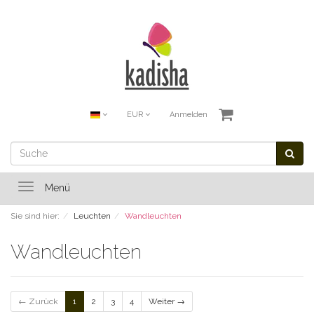
EUR
Anmelden
Toggle
Menü
navigation
Sie sind hier:
Leuchten
Wandleuchten
Wandleuchten
← Zurück
1
2
3
4
Weiter →