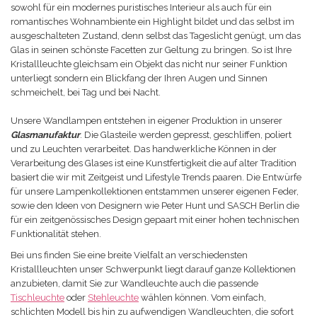
sowohl für ein modernes puristisches Interieur als auch für ein
romantisches Wohnambiente ein Highlight bildet und das selbst im
ausgeschalteten Zustand, denn selbst das Tageslicht genügt, um das
Glas in seinen schönste Facetten zur Geltung zu bringen. So ist Ihre
Kristallleuchte gleichsam ein Objekt das nicht nur seiner Funktion
unterliegt sondern ein Blickfang der Ihren Augen und Sinnen
schmeichelt, bei Tag und bei Nacht.
Unsere Wandlampen entstehen in eigener Produktion in unserer
Glasmanufaktur
. Die Glasteile werden gepresst, geschliffen, poliert
und zu Leuchten verarbeitet. Das handwerkliche Können in der
Verarbeitung des Glases ist eine Kunstfertigkeit die auf alter Tradition
basiert die wir mit Zeitgeist und Lifestyle Trends paaren. Die Entwürfe
für unsere Lampenkollektionen entstammen unserer eigenen Feder,
sowie den Ideen von Designern wie Peter Hunt und SASCH Berlin die
für ein zeitgenössisches Design gepaart mit einer hohen technischen
Funktionalität stehen.
Bei uns finden Sie eine breite Vielfalt an verschiedensten
Kristallleuchten unser Schwerpunkt liegt darauf ganze Kollektionen
anzubieten, damit Sie zur Wandleuchte auch die passende
Tischleuchte
oder
Stehleuchte
wählen können. Vom einfach,
schlichten Modell bis hin zu aufwendigen Wandleuchten, die sofort