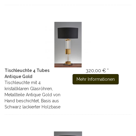
320,00 € *
Tischleuchte 4 Tubes
Antique Gold
Mehr Informationen
Tischleuchte mit 4
kristallklaren Glasröhren,
Metallteile Antique Gold von
Hand beschichtet, Basis aus
Schwarz lackierter Holzbase