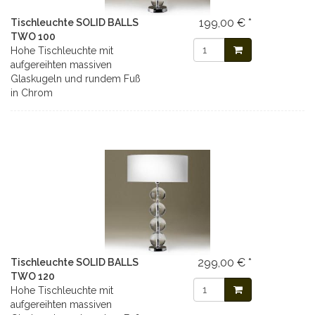
199,00 € *
Tischleuchte SOLID BALLS
TWO 100
Hohe Tischleuchte mit
aufgereihten massiven
Glaskugeln und rundem Fuß
in Chrom
299,00 € *
Tischleuchte SOLID BALLS
TWO 120
Hohe Tischleuchte mit
aufgereihten massiven