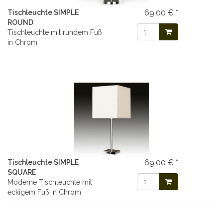
69,00 € *
Tischleuchte SIMPLE
ROUND
Tischleuchte mit rundem Fuß
in Chrom
69,00 € *
Tischleuchte SIMPLE
SQUARE
Moderne Tischleuchte mit
eckigem Fuß in Chrom