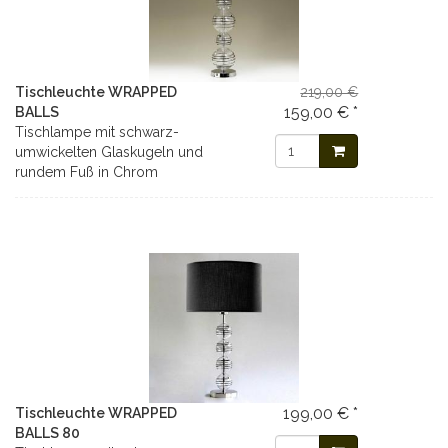
Tischleuchte WRAPPED
219,00 €
159,00 € *
BALLS
Tischlampe mit schwarz-
umwickelten Glaskugeln und
rundem Fuß in Chrom
199,00 € *
Tischleuchte WRAPPED
BALLS 80