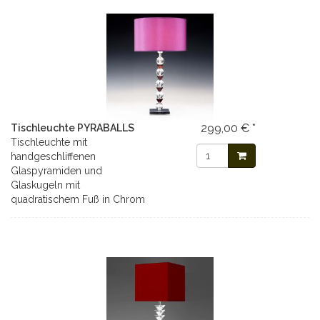
299,00 € *
Tischleuchte PYRABALLS
Tischleuchte mit
handgeschliffenen
Glaspyramiden und
Glaskugeln mit
quadratischem Fuß in Chrom