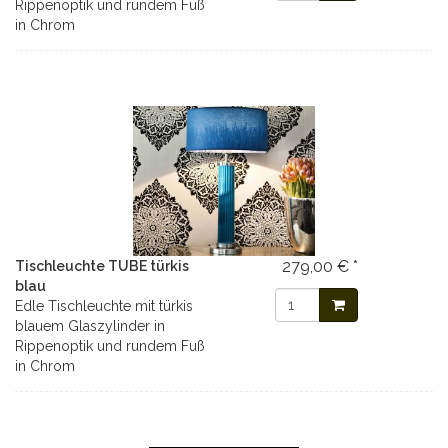
Rippenoptik und rundem Fuß
in Chrom
279,00 € *
Tischleuchte TUBE türkis
blau
Edle Tischleuchte mit türkis
blauem Glaszylinder in
Rippenoptik und rundem Fuß
in Chrom