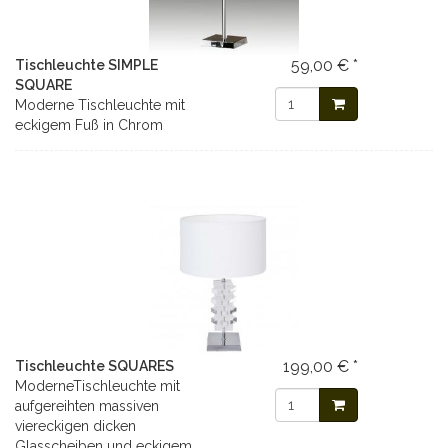
59,00 € *
Tischleuchte SIMPLE
SQUARE
Moderne Tischleuchte mit
eckigem Fuß in Chrom
199,00 € *
Tischleuchte SQUARES
ModerneTischleuchte mit
aufgereihten massiven
viereckigen dicken
Glasscheiben und eckigem