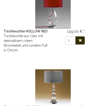
149,00 € *
Tischleuchte HOLLOW RED
Tischleuchte aus Glas mit
dekorativem rotem
Stromkabel und rundem Fuß
in Chrom