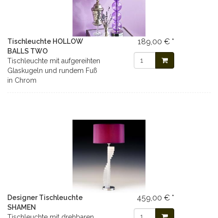
189,00 € *
Tischleuchte HOLLOW
BALLS TWO
Tischleuchte mit aufgereihten
Glaskugeln und rundem Fuß
in Chrom
459,00 € *
Designer Tischleuchte
SHAMEN
Tischleuchte mit drehbaren