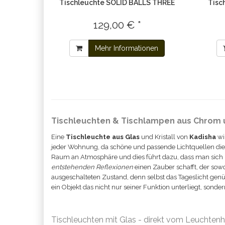
Tischleuchte SOLID BALLS THREE
Tisc
129,00 € *
Mehr Informationen
Tischleuchten & Tischlampen aus Chrom 
Eine
Tischleuchte aus Glas
und Kristall von
Kadisha
wir
jeder Wohnung, da schöne und passende Lichtquellen die
Raum an Atmosphäre und dies führt dazu, dass man sich in 
entstehenden Reflexionen
einen Zauber schafft, der sowo
ausgeschalteten Zustand, denn selbst das Tageslicht genüg
ein Objekt das nicht nur seiner Funktion unterliegt, sond
Tischleuchten mit Glas - direkt vom Leuchtenhe