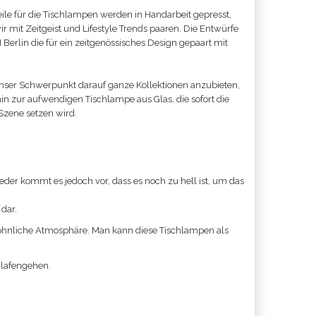
le für die Tischlampen werden in Handarbeit gepresst,
ir mit Zeitgeist und Lifestyle Trends paaren. Die Entwürfe
erlin die für ein zeitgenössisches Design gepaart mit
t unser Schwerpunkt darauf ganze Kollektionen anzubieten,
n zur aufwendigen Tischlampe aus Glas, die sofort die
 Szene setzen wird.
er kommt es jedoch vor, dass es noch zu hell ist, um das
dar.
wohnliche Atmosphäre. Man kann diese Tischlampen als
hlafengehen.