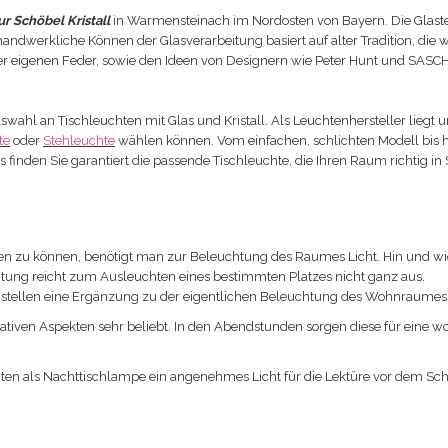
r Schöbel Kristall
in Warmensteinach im Nordosten von Bayern. Die Glastei
 handwerkliche Können der Glasverarbeitung basiert auf alter Tradition, die w
 eigenen Feder, sowie den Ideen von Designern wie Peter Hunt und SASCH B
swahl an Tischleuchten mit Glas und Kristall. Als Leuchtenhersteller lieg
te
oder
Stehleuchte
wählen können. Vom einfachen, schlichten Modell bis hi
 finden Sie garantiert die passende Tischleuchte, die Ihren Raum richtig in
en zu können, benötigt man zur Beleuchtung des Raumes Licht. Hin und wied
ung reicht zum Ausleuchten eines bestimmten Platzes nicht ganz aus.
 stellen eine Ergänzung zu der eigentlichen Beleuchtung des Wohnraumes 
tiven Aspekten sehr beliebt. In den Abendstunden sorgen diese für eine 
en als Nachttischlampe ein angenehmes Licht für die Lektüre vor dem Sc