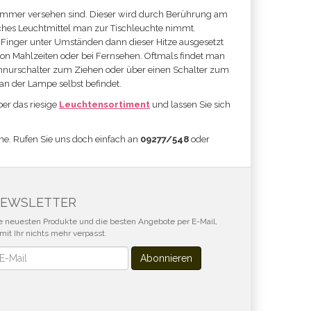
hdimmer versehen sind. Dieser wird durch Berührung am
lches Leuchtmittel man zur Tischleuchte nimmt.
e Finger unter Umständen dann dieser Hitze ausgesetzt
 von Mahlzeiten oder bei Fernsehen. Oftmals findet man
hnurschalter zum Ziehen oder über einen Schalter zum
an der Lampe selbst befindet.
ber das riesige
Leuchtensortiment
und lassen Sie sich
ne. Rufen Sie uns doch einfach an
09277/548
oder
EWSLETTER
e neuesten Produkte und die besten Angebote per E-Mail,
mit Ihr nichts mehr verpasst.
wsletter
Abonnieren