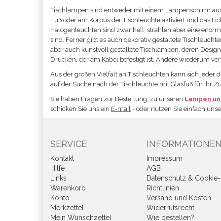
Tischlampen sind entweder mit einem Lampenschirm aus Gl
Fuß oder am Korpus der Tischleuchte aktiviert und das L
Halogenleuchten sind zwar hell, strahlen aber eine enorm
sind. Ferner gibt es auch dekorativ gestaltete Tischleuc
aber auch kunstvoll gestaltete Tischlampen, deren Desi
Drücken, der am Kabel befestigt ist. Andere wiederum ver
Aus der großen Vielfalt an Tischleuchten kann sich jeder 
auf der Suche nach der Tischleuchte mit Glasfuß für Ihr 
Sie haben Fragen zur Bestellung, zu unseren
Lampen un
schicken Sie uns ein
E-mail
- oder nutzen Sie einfach uns
SERVICE
INFORMATIONE
Kontakt
Impressum
Hilfe
AGB
Links
Datenschutz & Cookie-
Warenkorb
Richtlinien
Konto
Versand und Kosten
Merkzettel
Widerrufsrecht
Mein Wunschzettel
Wie bestellen?