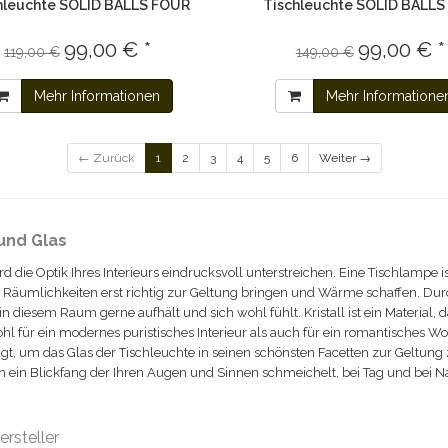
hleuchte SOLID BALLS FOUR
Tischleuchte SOLID BALLS 
99,00 € *
99,00 € *
119,00 €
149,00 €
Mehr Informationen
Mehr Informatione
← Zurück
1
2
3
4
5
6
Weiter →
und Glas
d die Optik Ihres Interieurs eindrucksvoll unterstreichen. Eine Tischlampe 
 Räumlichkeiten erst richtig zur Geltung bringen und Wärme schaffen. Dur
diesem Raum gerne aufhält und sich wohl fühlt. Kristall ist ein Material, 
hl für ein modernes puristisches Interieur als auch für ein romantisches W
t, um das Glas der Tischleuchte in seinen schönsten Facetten zur Geltung z
ern ein Blickfang der Ihren Augen und Sinnen schmeichelt, bei Tag und bei N
rsteller