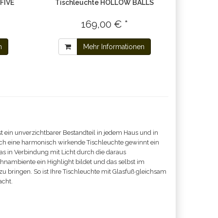
FIVE
Tischleuchte HOLLOW BALLS
169,00 € *
n
Mehr Informationen
ist ein unverzichtbarer Bestandteil in jedem Haus und in
ch eine harmonisch wirkende Tischleuchte gewinnt ein
das in Verbindung mit Licht durch die daraus
ohnambiente ein Highlight bildet und das selbst im
u bringen. So ist Ihre Tischleuchte mit Glasfuß gleichsam
acht.