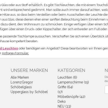
as oder aus Stoff erhältlich. Es gibt Tischleuchten, die mit einem Touc
icht wird entsprechend gedimmt. Man sollte auch immer darauf achten, we
e Hitze aus, so dass beim Verstellen oder beim Ausschalten der Leuchte di
hten aus Glas, diese dienen eher einer sanften Beleuchtung beim Einnehmen
gn dazu dient, den Wohnraum zu schmücken. Einige verfügen über einen Sc
fügen über einen Druck- oder Kippschalter, der sich entweder am Fuß oder 
die passende Tischlampe aussuchen. Verschaffen Sie sich einen Überblick ü
Zuhause kompetent beraten.
d Leuchten
oder benötigen ein Angebot? Diese beantworten wir Ihnen ger
er
Anfrage-Formular.
N
UNSERE MARKEN
KATEGORIEN
N
Di
Alle Marken
Leuchten (6)
da
LorenzGregor
Lampenschirme (15)
Schöbelglass
Griffe (64)
Ne
Upperglass by Schöbel
(17)
Möbelknöpfe (42)
Deko
NEU (33)