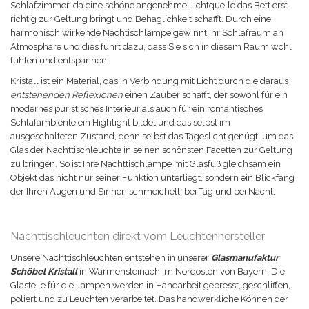
Schlafzimmer, da eine schöne angenehme Lichtquelle das Bett erst
richtig zur Geltung bringt und Behaglichkeit schafft. Durch eine
harmonisch wirkende Nachtischlampe gewinnt Ihr Schlafraum an
Atmosphäre und dies führt dazu, dass Sie sich in diesem Raum wohl
fühlen und entspannen.
Kristall ist ein Material, das in Verbindung mit Licht durch die daraus
entstehenden Reflexionen
einen Zauber schafft, der sowohl für ein
modernes puristisches Interieur als auch für ein romantisches
Schlafambiente ein Highlight bildet und das selbst im
ausgeschalteten Zustand, denn selbst das Tageslicht genügt, um das
Glas der Nachttischleuchte in seinen schönsten Facetten zur Geltung
zu bringen. So ist Ihre Nachttischlampe mit Glasfuß gleichsam ein
Objekt das nicht nur seiner Funktion unterliegt, sondern ein Blickfang
der Ihren Augen und Sinnen schmeichelt, bei Tag und bei Nacht.
Nachttischleuchten direkt vom Leuchtenhersteller
Unsere Nachttischleuchten entstehen in unserer
Glasmanufaktur
Schöbel Kristall
in Warmensteinach im Nordosten von Bayern. Die
Glasteile für die Lampen werden in Handarbeit gepresst, geschliffen,
poliert und zu Leuchten verarbeitet. Das handwerkliche Können der