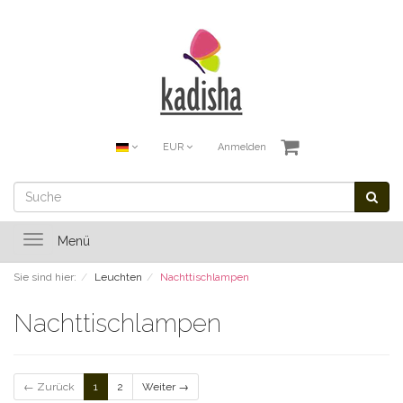
EUR
Anmelden
Toggle
Menü
navigation
Sie sind hier:
Leuchten
Nachttischlampen
Nachttischlampen
← Zurück
1
2
Weiter →