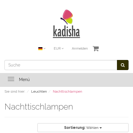
EUR
Anmelden
Toggle
Menü
navigation
Sie sind hier:
Leuchten
Nachttischlampen
Nachttischlampen
Sortierung:
Wählen