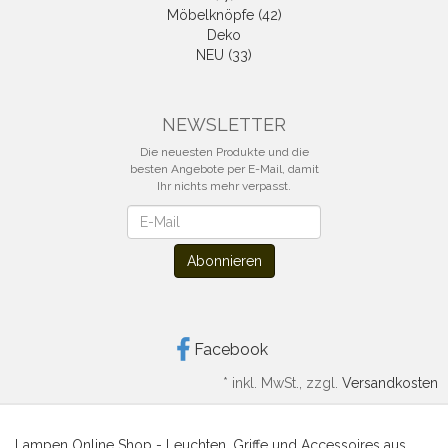
Möbelknöpfe (42)
Deko
NEU (33)
NEWSLETTER
Die neuesten Produkte und die
besten Angebote per E-Mail, damit
Ihr nichts mehr verpasst.
Newsletter
Abonnieren
Facebook
*
inkl. MwSt., zzgl.
Versandkosten
Lampen Online Shop - Leuchten, Griffe und Accessoires aus