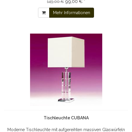
99,00 € *
149,00 €
Mehr Informationen
Tischleuchte CUBANA
Moderne Tischleuchte mit aufgereihten massiven Glaswürfeln