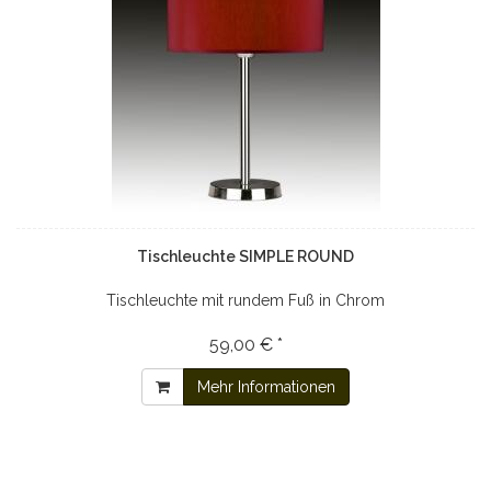
Tischleuchte SIMPLE ROUND
Tischleuchte mit rundem Fuß in Chrom
59,00 € *
Mehr Informationen