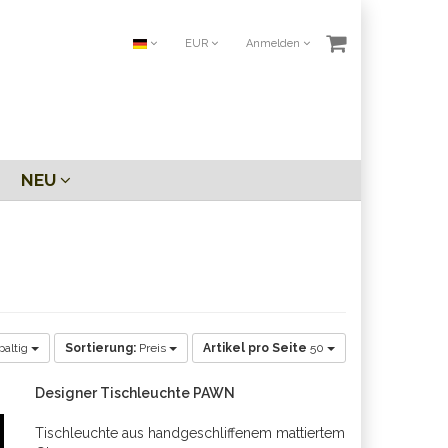
EUR
Anmelden
NEU
paltig
Sortierung:
Preis
Artikel pro Seite
50
Designer Tischleuchte PAWN
Tischleuchte aus handgeschliffenem mattiertem