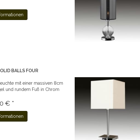
formationen
SOLID BALLS FOUR
euchte mit einer massiven 8cm
el und rundem Fuß in Chrom
0 € *
formationen