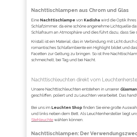
Nachttischlampen aus Chrom und Glas
Eine
Nachttischlampe
von
Kadisha
wird die Optik Ihres
Schlafzimmer, da eine schöne angenehme Lichtquelle das 
Schlafraum an Atmosphäre und dies führt dazu, dass Sie
Kristall ist ein Material, das in Verbindung mit Licht durch
romantisches Schlafambiente ein Highlight bildet und das
Facetten zur Geltung zu bringen. So ist Ihre Nachttischla
schmeichelt, bei Tag und bei Nacht.
Nachttischleuchten direkt vom Leuchtenherstel
Unsere Nachttischleuchten entstehen in unserer
Glasmanu
geschliffen, poliert und zu Leuchten verarbeitet. Das handw
Bei uns im
Leuchten Shop
finden Sie eine große Auswah
und links neben dem Bett. Als Leuchtenhersteller liegt u
Stehleuchte
wählen können.
Nachttischlampen: Der Verwendungszwe