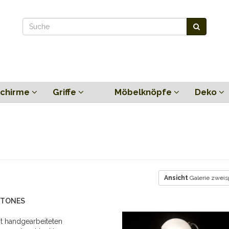
chirme
Griffe
Möbelknöpfe
Deko
Ansicht
Galerie zweis
 STONES
t handgearbeiteten