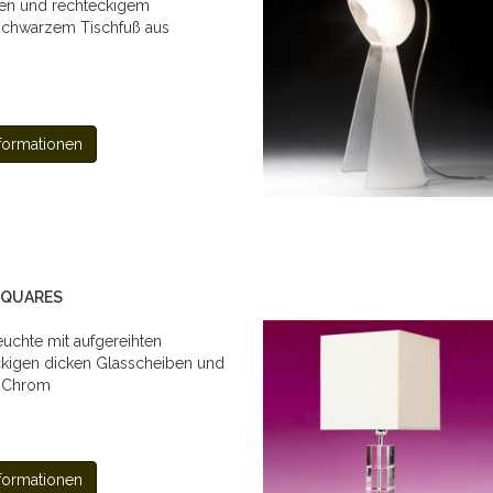
inen und rechteckigem
schwarzem Tischfuß aus
formationen
 SQUARES
uchte mit aufgereihten
ckigen dicken Glasscheiben und
n Chrom
formationen