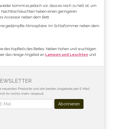
ieder kommt es jedoch vor, dass es noch zu hell ist, um
. Nachttischleuchten haben einen geringeren
es Accessoir neben dem Bett.
 eine gedämpfte Atmosphäre.
Im Schlafzimmer neben dem
öhe des Kopfteils des Bettes. Neben hohen und wuchtigen
er das riesige Angebot an
Lampen und Leuchten
und
EWSLETTER
e neuesten Produkte und die besten Angebote per E-Mail,
mit Ihr nichts mehr verpasst.
wsletter
Abonnieren