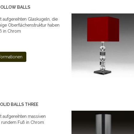
 HOLLOW BALLS
t aufgereihten Glaskugeln, die
mige Oberflächenstruktur haben
ß in Chrom
formationen
SOLID BALLS THREE
t aufgereihten massiven
d rundem Fuß in Chrom