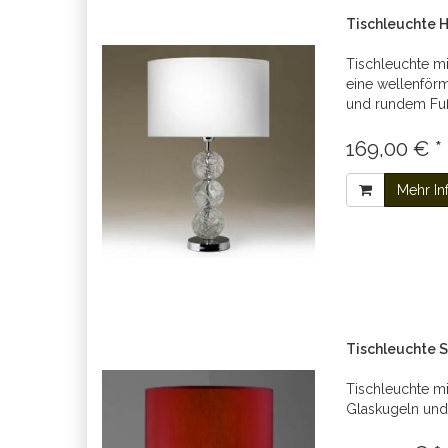
Tischleuchte
Tischleuchte mi
eine wellenför
und rundem Fu
169,00 € *
Mehr In
Tischleuchte 
Tischleuchte mi
Glaskugeln un