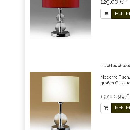
129,00 € *
Mehr In
Tischleuchte 
Moderne Tischl
großen Glaskug
99,0
119,00 €
Mehr In