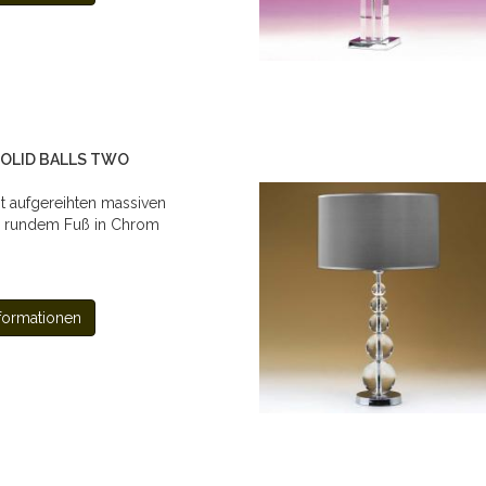
 SOLID BALLS TWO
t aufgereihten massiven
d rundem Fuß in Chrom
formationen