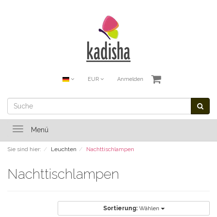
EUR
Anmelden
Toggle
Menü
navigation
Sie sind hier:
Leuchten
Nachttischlampen
Nachttischlampen
Sortierung:
Wählen