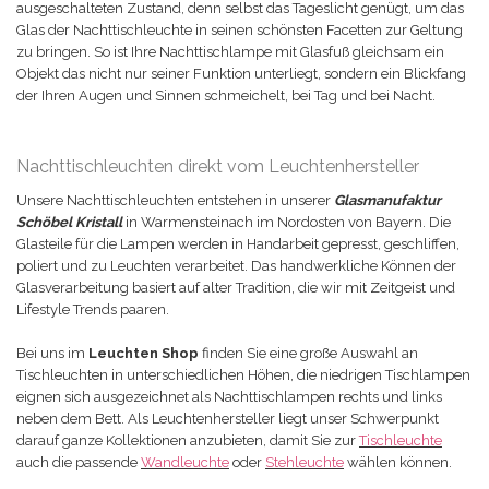
ausgeschalteten Zustand, denn selbst das Tageslicht genügt, um das
Glas der Nachttischleuchte in seinen schönsten Facetten zur Geltung
zu bringen. So ist Ihre Nachttischlampe mit Glasfuß gleichsam ein
Objekt das nicht nur seiner Funktion unterliegt, sondern ein Blickfang
der Ihren Augen und Sinnen schmeichelt, bei Tag und bei Nacht.
Nachttischleuchten direkt vom Leuchtenhersteller
Unsere Nachttischleuchten entstehen in unserer
Glasmanufaktur
Schöbel Kristall
in Warmensteinach im Nordosten von Bayern. Die
Glasteile für die Lampen werden in Handarbeit gepresst, geschliffen,
poliert und zu Leuchten verarbeitet. Das handwerkliche Können der
Glasverarbeitung basiert auf alter Tradition, die wir mit Zeitgeist und
Lifestyle Trends paaren.
Bei uns im
Leuchten Shop
finden Sie eine große Auswahl an
Tischleuchten in unterschiedlichen Höhen, die niedrigen Tischlampen
eignen sich ausgezeichnet als Nachttischlampen rechts und links
neben dem Bett. Als Leuchtenhersteller liegt unser Schwerpunkt
darauf ganze Kollektionen anzubieten, damit Sie zur
Tischleuchte
auch die passende
Wandleuchte
oder
Stehleuchte
wählen können.