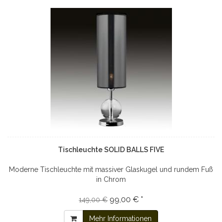
Tischleuchte SOLID BALLS FIVE
Moderne Tischleuchte mit massiver Glaskugel und rundem Fuß
in Chrom
99,00 € *
149,00 €
Mehr Informationen