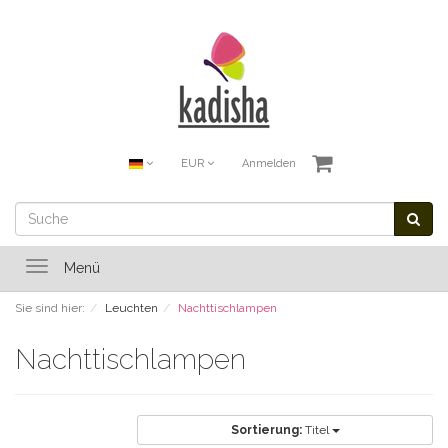
EUR
Anmelden
Toggle
Menü
navigation
Sie sind hier:
Leuchten
Nachttischlampen
Nachttischlampen
Sortierung:
Titel