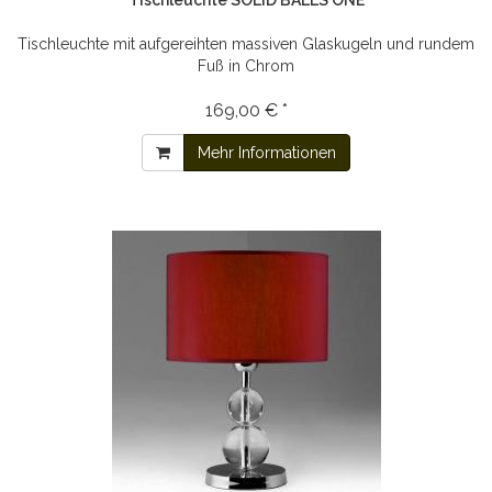
Tischleuchte SOLID BALLS ONE
Tischleuchte mit aufgereihten massiven Glaskugeln und rundem
Fuß in Chrom
169,00 € *
Mehr Informationen