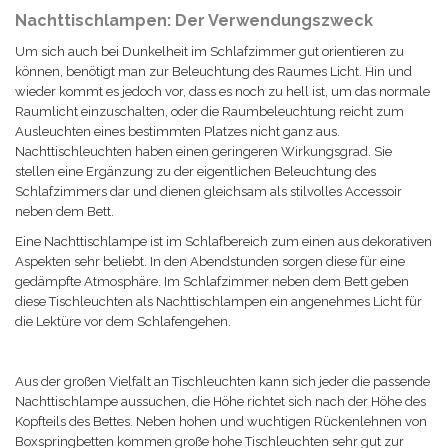
Nachttischlampen: Der Verwendungszweck
Um sich auch bei Dunkelheit im Schlafzimmer gut orientieren zu
können, benötigt man zur Beleuchtung des Raumes Licht. Hin und
wieder kommt es jedoch vor, dass es noch zu hell ist, um das normale
Raumlicht einzuschalten, oder die Raumbeleuchtung reicht zum
Ausleuchten eines bestimmten Platzes nicht ganz aus.
Nachttischleuchten haben einen geringeren Wirkungsgrad. Sie
stellen eine Ergänzung zu der eigentlichen Beleuchtung des
Schlafzimmers dar und dienen gleichsam als stilvolles Accessoir
neben dem Bett.
Eine Nachttischlampe ist im Schlafbereich zum einen aus dekorativen
Aspekten sehr beliebt. In den Abendstunden sorgen diese für eine
gedämpfte Atmosphäre.
Im Schlafzimmer neben dem Bett geben
diese Tischleuchten als Nachttischlampen ein angenehmes Licht für
die Lektüre vor dem Schlafengehen.
Aus der großen Vielfalt an Tischleuchten kann sich jeder die passende
Nachttischlampe aussuchen, die Höhe richtet sich nach der Höhe des
Kopfteils des Bettes. Neben hohen und wuchtigen Rückenlehnen von
Boxspringbetten kommen große hohe Tischleuchten sehr gut zur