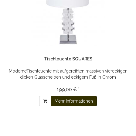
Tischleuchte SQUARES
ModerneTischleuchte mit aufgereihten massiven viereckigen
dicken Glasscheiben und eckigem Fuß in Chrom
199,00 € *
Mehr Informationen