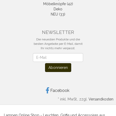
Möbelknöpfe (42)
Deko
NEU (33)
NEWSLETTER
Die neuesten Produkte und die
besten Angebote per E-Mail, damit
Ihr nichts mehr verpasst.
Newsletter
Abonnieren
Facebook
*
inkl. MwSt., zzgl.
Versandkosten
Lampen Online Shop - Leuchten, Griffe und Accessoires aus