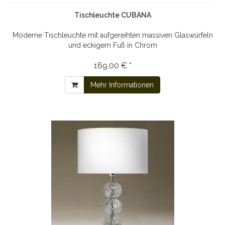
Tischleuchte CUBANA
Moderne Tischleuchte mit aufgereihten massiven Glaswürfeln
und eckigem Fuß in Chrom
169,00 € *
Mehr Informationen