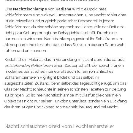
Eine
Nachttischlampe
von
Kadisha
wird die Optik Ihres
Schlafzimmers eindrucksvoll unterstreichen. Eine Nachttischleuchte
ist ein reizvoller und zugleich praktischer Bestandteil in jedem
Schlafzimmer, da eine schöne angenehme Lichtquelle das Bett erst
richtig zur Geltung bringt und Behaglichkeit schafft. Durch eine
harmonisch wirkende Nachtischlampe gewinnt Ihr Schlafraum an
Atmosphäre und dies führt dazu, dass Sie sich in diesem Raum wohl
fühlen und entspannen.
Kristall ist ein Material, das in Verbindung mit Licht durch die daraus
entstehenden Reflexionen
einen Zauber schafft, der sowohl für ein
modernes puristisches Interieur als auch für ein romantisches
Schlafambiente ein Highlight bildet und das selbst im
ausgeschalteten Zustand, denn selbst das Tageslicht genügt, um das
Glas der Nachttischleuchte in seinen schönsten Facetten zur Geltung
zu bringen. So ist Ihre Nachttischlampe mit Glasfuß gleichsam ein
Objekt das nicht nur seiner Funktion unterliegt, sondern ein Blickfang
der Ihren Augen und Sinnen schmeichelt, bei Tag und bei Nacht.
Nachttischleuchten direkt vom Leuchtenhersteller