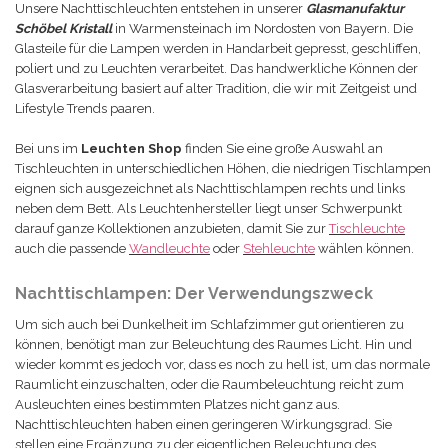
Unsere Nachttischleuchten entstehen in unserer
Glasmanufaktur
Schöbel Kristall
in Warmensteinach im Nordosten von Bayern. Die
Glasteile für die Lampen werden in Handarbeit gepresst, geschliffen,
poliert und zu Leuchten verarbeitet. Das handwerkliche Können der
Glasverarbeitung basiert auf alter Tradition, die wir mit Zeitgeist und
Lifestyle Trends paaren.
Bei uns im
Leuchten Shop
finden Sie eine große Auswahl an
Tischleuchten in unterschiedlichen Höhen, die niedrigen Tischlampen
eignen sich ausgezeichnet als Nachttischlampen rechts und links
neben dem Bett. Als Leuchtenhersteller liegt unser Schwerpunkt
darauf ganze Kollektionen anzubieten, damit Sie zur
Tischleuchte
auch die passende
Wandleuchte
oder
Stehleuchte
wählen können.
Nachttischlampen: Der Verwendungszweck
Um sich auch bei Dunkelheit im Schlafzimmer gut orientieren zu
können, benötigt man zur Beleuchtung des Raumes Licht. Hin und
wieder kommt es jedoch vor, dass es noch zu hell ist, um das normale
Raumlicht einzuschalten, oder die Raumbeleuchtung reicht zum
Ausleuchten eines bestimmten Platzes nicht ganz aus.
Nachttischleuchten haben einen geringeren Wirkungsgrad. Sie
stellen eine Ergänzung zu der eigentlichen Beleuchtung des