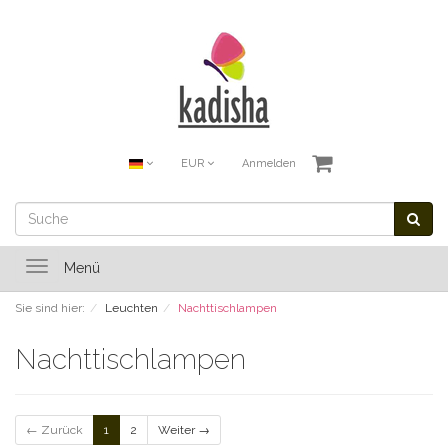
EUR
Anmelden
Toggle
Menü
navigation
Sie sind hier:
Leuchten
Nachttischlampen
Nachttischlampen
← Zurück
1
2
Weiter →