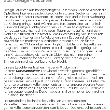
Glas- Design - Leuchten
Design Leuchten aus handgefertigten Gläsern von Kadisha werden die
Optik Ihres Interieurs eindrucksvoll unterstützen. Deckenlampen sind
ein unverzichtbarer Bestandteil in jedem Haus und in jeder Wohnung,
da schöne und passende Lichtquellen die Räumlichkeiten erst richtig
zur Geltung bringen und Wärme schaffen. Durch eine harmonisch
wirkende Hängeleuchte gewinnt ein Raum an Atmosphäre und dies
führt dazu, dass man sich in diesem Raum gerne aufhält und sich
wohl fühlt. Kristall ist ein Material, das in Verbindung mit Licht durch
die daraus entstehenden Reflektionen einen Zauber schafft, der
sowohl für ein modernes puristisches Interieur als auch für ein
romantisches Wohnambiente ein Highlight bildet und das selbst im
ausgeschalteten Zustand, denn selbst das Tageslicht genügt, um
das
Glas in seinen schönste Facetten
zur Geltung zu bringen. So ist
eine Kristallleuchte gleichsam ein Objekt das nicht nur seiner
Funktion unterliegt sondern ein Blickfang der Ihren Augen und
Sinnen schmeichelt, bei Tag und bei Nacht.
Unsere Leuchten entstehen in eigener Produktion in
unserer
Glasmanufaktur
. Die Glasteile werden gepresst, geschliffen,
poliert und zu Leuchten verarbeitet. Das handwerkliche Können in der
Verarbeitung des Glases ist eine Kunstfertigkeit die auf alter Tradition
basiert die wir mit Zeitgeist und Lifestyle Trends paaren. Die Entwürfe
für unsere Lampen Kollektionen entstammen unserer eigenen Feder,
sowie den Ideen von Designern wie Peter Hunt und SASCH Berlin die
für ein zeitgenössisches Design gepaart mit einer hohen technischen
Funktionalität stehen.
Bei uns finden Sie eine breite Vielfalt an verschiedensten
Pendelleuchten und Hängelampen. Unser Schwerpunkt liegt darauf
ganze Kollektionen anzubieten, damit Sie zur Deckenleuchte auch die