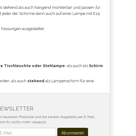
l stehend als auch hängend montierbar und passen
für
ist jeder der Schirme dann auch auf einer Lampe mit E14
7 Fassungen ausgestattet.
e Tischleuchte oder Stehlampe
, als auch als
Schirm
erden, als auch
stehend
als Lampenschirm für eine
EWSLETTER
e neuesten Produkte und die besten Angebote per E-Mail,
mit Ihr nichts mehr verpasst.
wsletter
Abonnieren