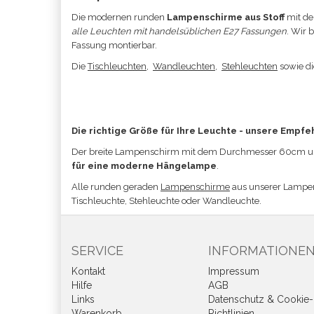
Die modernen runden
Lampenschirme aus Stoff
mit de
alle Leuchten mit handelsüblichen E27 Fassungen
. Wir 
Fassung montierbar.
Die
Tischleuchten
,
Wandleuchten
,
Stehleuchten
sowie d
Die richtige Größe für Ihre Leuchte - unsere Empfe
Der breite Lampenschirm mit dem
Durchmesser 60cm und
für eine moderne Hängelampe
.
Alle runden geraden
Lampenschirme
aus unserer Lampe
Tischleuchte, Stehleuchte oder Wandleuchte.
SERVICE
INFORMATIONE
Kontakt
Impressum
Hilfe
AGB
Links
Datenschutz & Cookie-
Warenkorb
Richtlinien