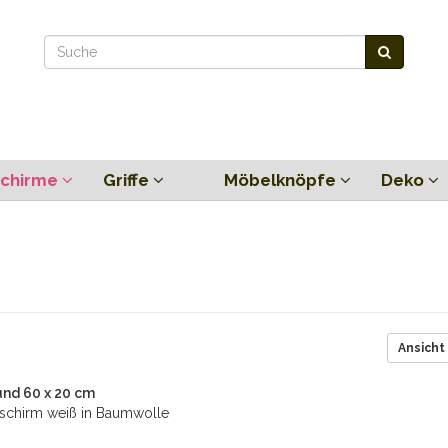
chirme
Griffe
Möbelknöpfe
Deko
Ansicht
nd 60 x 20 cm
schirm weiß in Baumwolle