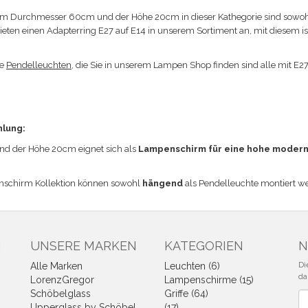
m Durchmesser 60cm und der Höhe 20cm in dieser Kathegorie sind sowoh
bieten einen Adapterring E27 auf E14 in unserem Sortiment an, mit diesem 
ie
Pendelleuchten
, die Sie in unserem Lampen Shop finden sind alle mit E2
hlung:
 der Höhe 20cm eignet sich a
ls
Lampenschirm für eine hohe modern
nschirm Kollektion können sowohl
hängend
als Pendelleuchte montiert w
N
UNSERE MARKEN
KATEGORIEN
N
Di
Alle Marken
Leuchten (6)
da
LorenzGregor
Lampenschirme (15)
Schöbelglass
Griffe (64)
Ne
Upperglass by Schöbel
(17)