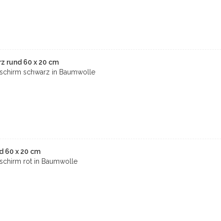
 rund 60 x 20 cm
schirm schwarz in Baumwolle
d 60 x 20 cm
chirm rot in Baumwolle