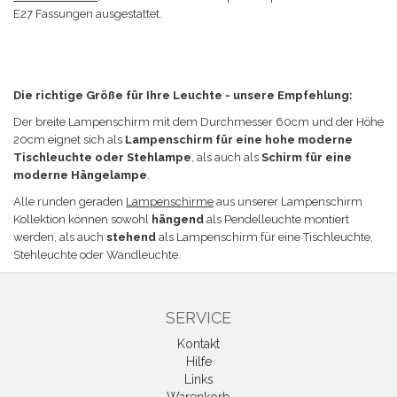
E27 Fassungen ausgestattet.
Die richtige Größe für Ihre Leuchte - unsere Empfehlung:
Der breite Lampenschirm mit dem
Durchmesser 60cm und der Höhe
20cm eignet sich a
ls
Lampenschirm für eine hohe moderne
Tischleuchte oder Stehlampe
, als auch als
Schirm für eine
moderne Hängelampe
.
Alle runden geraden
Lampenschirme
aus unserer Lampenschirm
Kollektion können sowohl
hängend
als Pendelleuchte montiert
werden, als auch
stehend
als Lampenschirm für eine Tischleuchte,
Stehleuchte oder Wandleuchte.
SERVICE
Kontakt
Hilfe
Links