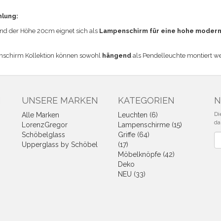
hlung:
 der Höhe 20cm eignet sich a
ls
Lampenschirm für eine hohe modern
nschirm Kollektion können sowohl
hängend
als Pendelleuchte montiert w
N
UNSERE MARKEN
KATEGORIEN
N
Di
Alle Marken
Leuchten (6)
da
LorenzGregor
Lampenschirme (15)
Schöbelglass
Griffe (64)
Ne
Upperglass by Schöbel
(17)
Möbelknöpfe (42)
Deko
NEU (33)