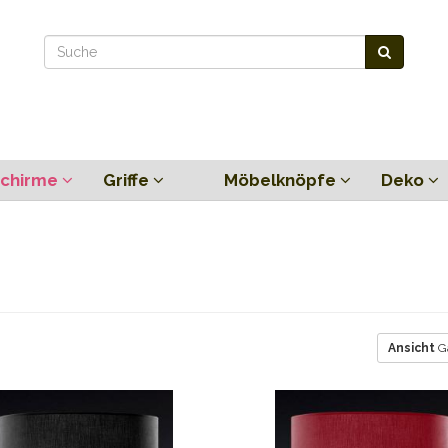
chirme
Griffe
Möbelknöpfe
Deko
Ansicht
Ga