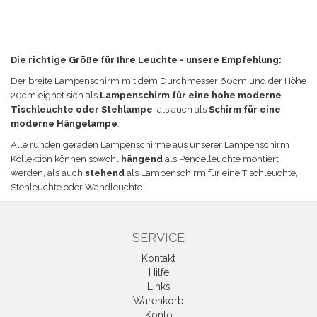
Die richtige Größe für Ihre Leuchte - unsere Empfehlung:
Der breite Lampenschirm mit dem
Durchmesser 60cm und der Höhe
20cm eignet sich a
ls
Lampenschirm für eine hohe moderne
Tischleuchte oder Stehlampe
, als auch als
Schirm für eine
moderne Hängelampe
.
Alle runden geraden
Lampenschirme
aus unserer Lampenschirm
Kollektion können sowohl
hängend
als Pendelleuchte montiert
werden, als auch
stehend
als Lampenschirm für eine Tischleuchte,
Stehleuchte oder Wandleuchte.
SERVICE
Kontakt
Hilfe
Links
Warenkorb
Konto