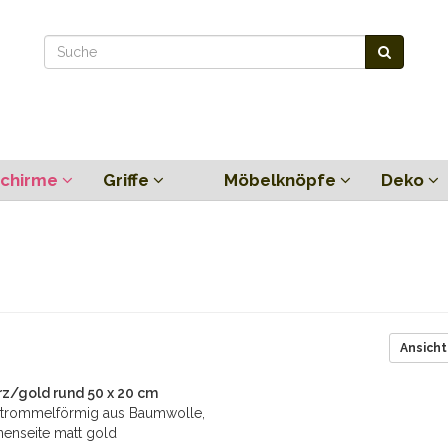
chirme
Griffe
Möbelknöpfe
Deko
Ansicht
/gold rund 50 x 20 cm
trommelförmig aus Baumwolle,
nenseite matt gold