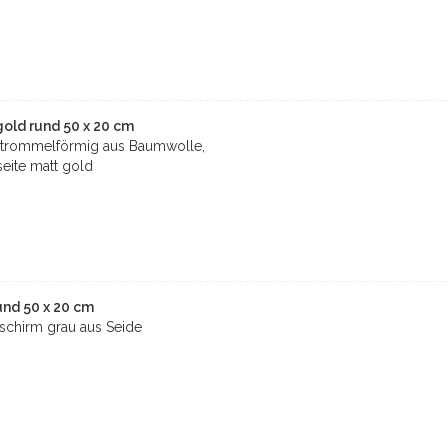
ld rund 50 x 20 cm
trommelförmig aus Baumwolle,
seite matt gold
nd 50 x 20 cm
chirm grau aus Seide