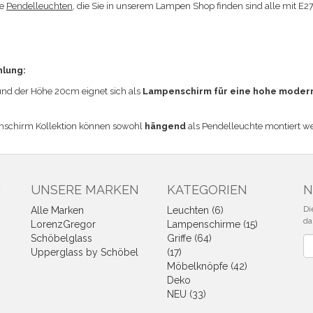
ie
Pendelleuchten
, die Sie in unserem Lampen Shop finden sind alle mit E2
hlung:
d der Höhe 20cm eignet sich a
ls
Lampenschirm für eine hohe moder
nschirm Kollektion können sowohl
hängend
als Pendelleuchte montiert w
N
UNSERE MARKEN
KATEGORIEN
N
Di
Alle Marken
Leuchten (6)
da
LorenzGregor
Lampenschirme (15)
Schöbelglass
Griffe (64)
Ne
Upperglass by Schöbel
(17)
Möbelknöpfe (42)
Deko
NEU (33)