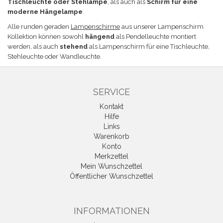
Tischleuchte oder Stehlampe
, als auch als
Schirm für eine
moderne Hängelampe
.
Alle runden geraden
Lampenschirme
aus unserer Lampenschirm
Kollektion können sowohl
hängend
als Pendelleuchte montiert
werden, als auch
stehend
als Lampenschirm für eine Tischleuchte,
Stehleuchte oder Wandleuchte.
SERVICE
Kontakt
Hilfe
Links
Warenkorb
Konto
Merkzettel
Mein Wunschzettel
Öffentlicher Wunschzettel
INFORMATIONEN