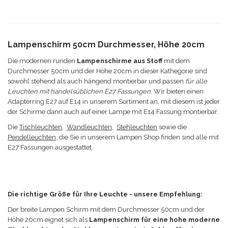
Lampenschirm 50cm Durchmesser, Höhe 20cm
Die modernen runden
Lampenschirme aus Stoff
mit dem
Durchmesser 50cm und der Höhe 20cm in dieser Kathegorie sind
sowohl stehend als auch hängend montierbar und passen
für alle
Leuchten mit handelsüblichen E27 Fassungen
. Wir bieten einen
Adapterring E27 auf E14 in unserem Sortiment an, mit diesem ist jeder
der Schirme dann auch auf einer Lampe mit E14 Fassung montierbar.
Die
Tischleuchten
,
Wandleuchten
,
Stehleuchten
sowie die
Pendelleuchten
, die Sie in unserem Lampen Shop finden sind alle mit
E27 Fassungen ausgestattet.
Die richtige Größe für Ihre Leuchte - unsere Empfehlung:
Der breite Lampen Schirm
mit dem Durchmesser 50cm und der
Höhe 20cm eignet sich a
ls
Lampenschirm für eine hohe moderne