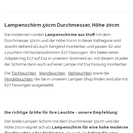
Lampenschirm 50cm Durchmesser, Höhe 20cm
Die modernen runden
Lampenschirme aus Stoff
mit dem
Durchmesser 50cm und der Höhe 20cm in dieser Kathegorie sind
sowohl stehend als auch hängend montierbar und passen
für alle
Leuchten mit handelsüblichen E27 Fassungen
. Wir bieten einen
Adapterring E27 auf E14 in unserem Sortiment an, mit diesem ist jeder
der Schirme dann auch auf einer Lampe mit E14 Fassung montierbar.
Die
Tischleuchten
,
Wandleuchten
,
Stehleuchten
sowie die
Pendelleuchten
, die Sie in unserem Lampen Shop finden sind alle mit
E27 Fassungen ausgestattet.
Die richtige Größe für Ihre Leuchte - unsere Empfehlung:
Der breite Lampen Schirm
mit dem Durchmesser 50cm und der
Höhe 20cm eignet sich a
ls
Lampenschirm für eine hohe moderne