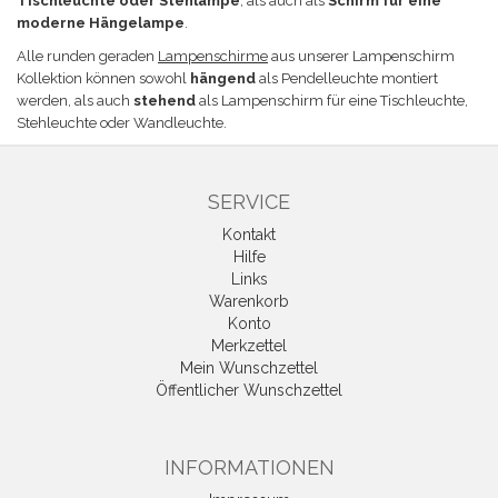
Tischleuchte oder Stehlampe
, als auch als
Schirm für eine
moderne Hängelampe
.
Alle runden geraden
Lampenschirme
aus unserer Lampenschirm
Kollektion können sowohl
hängend
als Pendelleuchte montiert
werden, als auch
stehend
als Lampenschirm für eine Tischleuchte,
Stehleuchte oder Wandleuchte.
SERVICE
Kontakt
Hilfe
Links
Warenkorb
Konto
Merkzettel
Mein Wunschzettel
Öffentlicher Wunschzettel
INFORMATIONEN