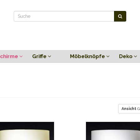
chirme
Griffe
Möbelknöpfe
Deko
Ansicht
G