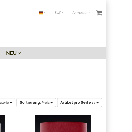
EUR
Anmelden
NEU
alerie
Sortierung:
Preis
Artikel pro Seite
12