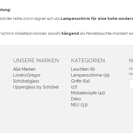
hlung:
d der Höhe 20cm eignet sich a
ls
Lampenschirm für eine hohe moder
nschirm Kollektion können sowohl
hängend
als Pendelleuchte montiert w
N
UNSERE MARKEN
KATEGORIEN
N
Di
Alle Marken
Leuchten (6)
da
LorenzGregor
Lampenschirme (15)
Schöbelglass
Griffe (64)
Ne
Upperglass by Schöbel
(17)
Möbelknöpfe (42)
Deko
NEU (33)