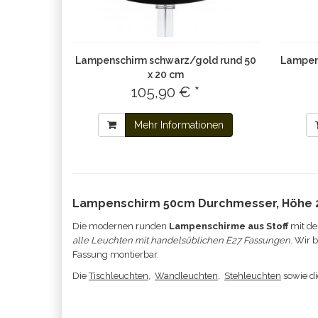
Lampenschirm schwarz/gold rund 50
Lampens
x 20 cm
105,90 € *
Mehr Informationen
Lampenschirm 50cm Durchmesser, Höhe
Die modernen runden
Lampenschirme aus Stoff
mit de
alle Leuchten mit handelsüblichen E27 Fassungen
. Wir 
Fassung montierbar.
Die
Tischleuchten
,
Wandleuchten
,
Stehleuchten
sowie d