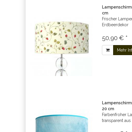
Lampenschirm 
cm
Frischer Lampe
Erdbeerdekor
50,90 € *
Mehr In
Lampenschirm t
20 cm
Farbenfroher L
transparent au