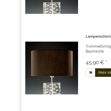
Lampenschirm 
Trommelförmig
Baumwolle
45,90 € *
Mehr In