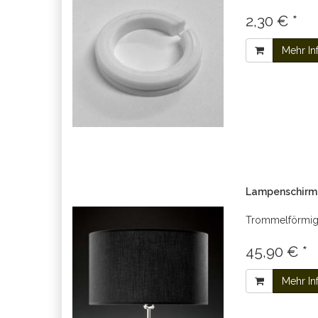
2,30 € *
Mehr In
Lampenschirm 
Trommelförmig
45,90 € *
Mehr In