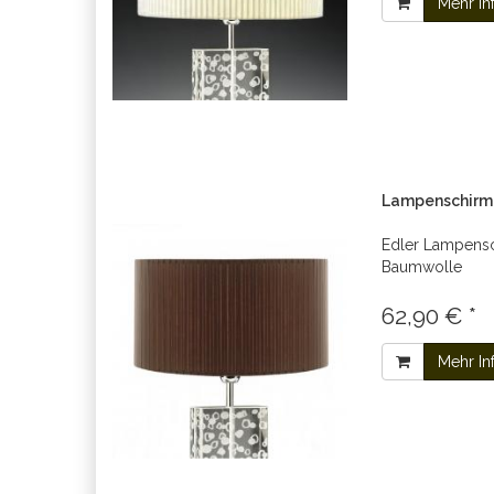
Mehr In
Lampenschirm b
Edler Lampensch
Baumwolle
62,90 € *
Mehr In