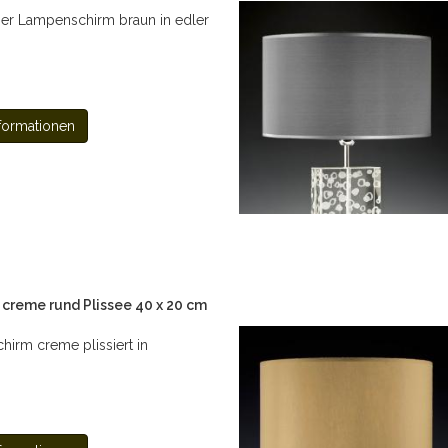
r Lampenschirm braun in edler
formationen
creme rund Plissee 40 x 20 cm
irm creme plissiert in