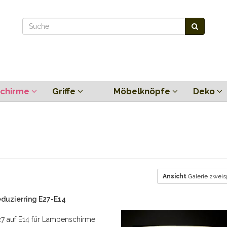
chirme
Griffe
Möbelknöpfe
Deko
Ansicht
Galerie zweis
duzierring E27-E14
27 auf E14 für Lampenschirme