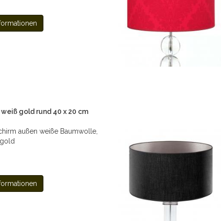
formationen
weiß gold rund 40 x 20 cm
chirm außen weiße Baumwolle,
 gold
formationen