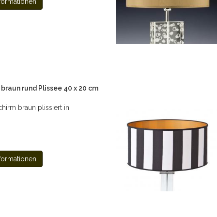
formationen
raun rund Plissee 40 x 20 cm
irm braun plissiert in
formationen