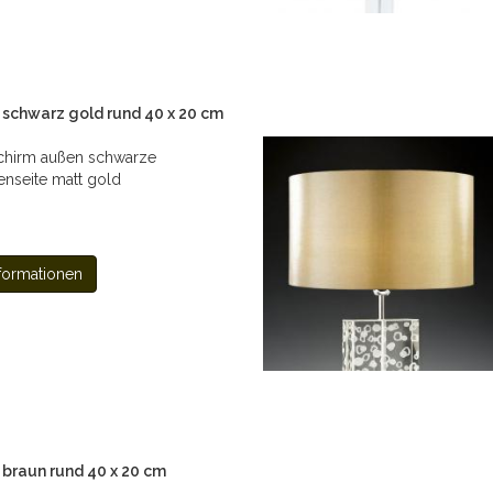
schwarz gold rund 40 x 20 cm
chirm außen schwarze
enseite matt gold
formationen
braun rund 40 x 20 cm