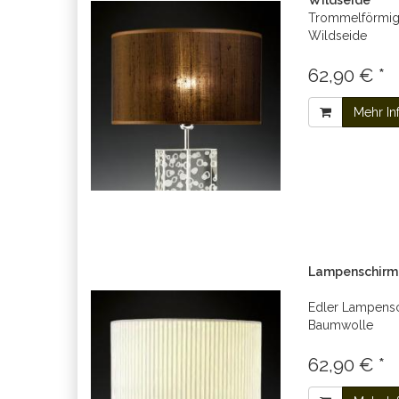
Wildseide
Trommelförmige
Wildseide
62,90 € *
Mehr In
Lampenschirm 
Edler Lampensch
Baumwolle
62,90 € *