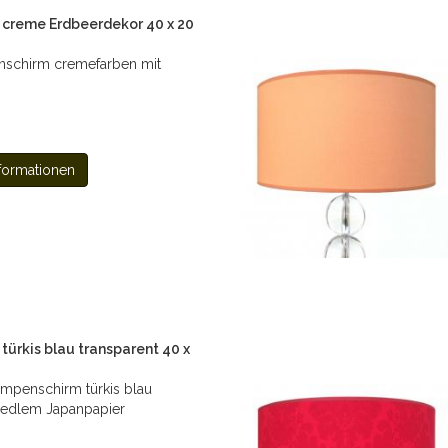
creme Erdbeerdekor 40 x 20
nschirm cremefarben mit
formationen
ürkis blau transparent 40 x
ampenschirm türkis blau
s edlem Japanpapier