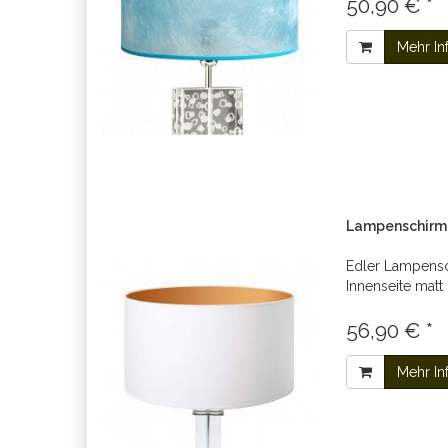
50,90 € *
Mehr In
Lampenschirm 
Edler Lampens
Innenseite matt
56,90 € *
Mehr In