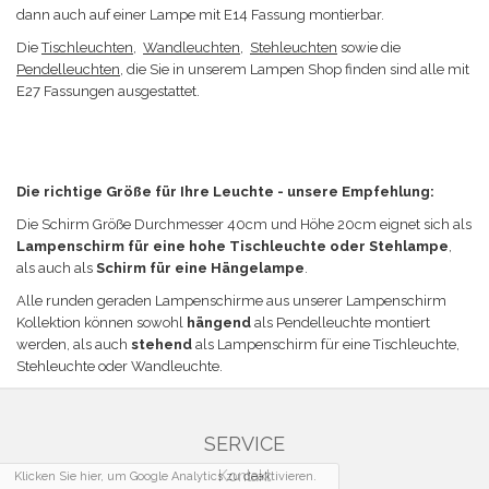
dann auch auf einer Lampe mit E14 Fassung montierbar.
Die
Tischleuchten
,
Wandleuchten
,
Stehleuchten
sowie die
Pendelleuchten
, die Sie in unserem Lampen Shop finden sind alle mit
E27 Fassungen ausgestattet.
Die richtige Größe für Ihre Leuchte - unsere Empfehlung:
Die Schirm Größe
Durchmesser 40cm und Höhe 20cm eignet sich a
ls
Lampenschirm für eine hohe Tischleuchte
oder Stehlampe
,
als auch als
Schirm für eine Hängelampe
.
Alle runden geraden Lampenschirme aus unserer Lampenschirm
Kollektion können sowohl
hängend
als Pendelleuchte montiert
werden, als auch
stehend
als Lampenschirm für eine Tischleuchte,
Stehleuchte oder Wandleuchte.
SERVICE
Kontakt
Klicken Sie hier, um Google Analytics zu deaktivieren.