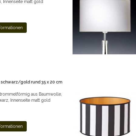
, Innenseite matt gold
formationen
schwarz/gold rund 35 x 20 cm
trommelförmig aus Baumwolle,
arz, Innenseite matt gold
formationen