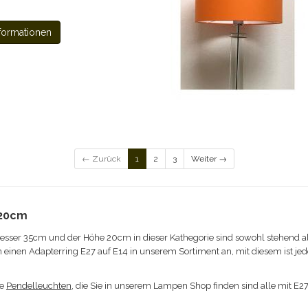
formationen
← Zurück
1
2
3
Weiter →
 20cm
ser 35cm und der Höhe 20cm in dieser Kathegorie sind sowohl stehend a
en einen Adapterring E27 auf E14 in unserem Sortiment an, mit diesem ist j
ie
Pendelleuchten
, die Sie in unserem Lampen Shop finden sind alle mit E2