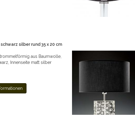
chwarz silber rund 35 x 20 cm
trommelförmig aus Baumwolle,
arz, Innenseite matt silber
formationen