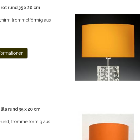
ot rund 35 x 20 cm
chirm trommelförmig aus
formationen
ila rund 35 x 20 cm
rund, trommelförmig aus