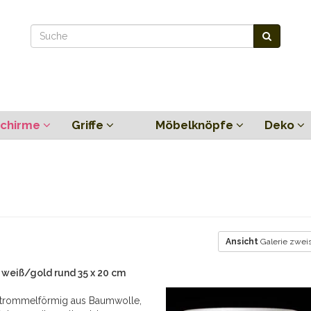
chirme
Griffe
Möbelknöpfe
Deko
Ansicht
Galerie zweis
weiß/gold rund 35 x 20 cm
trommelförmig aus Baumwolle,