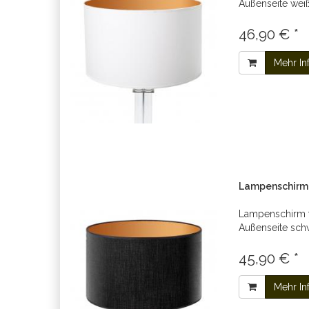
Außenseite weiß
46,90 € *
Mehr In
Lampenschirm 
Lampenschirm 
Außenseite schw
45,90 € *
Mehr In