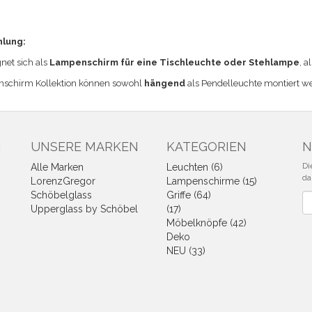
hlung:
et sich a
ls
Lampenschirm für eine Tischleuchte
oder Stehlampe
, a
nschirm Kollektion können sowohl
hängend
als Pendelleuchte montiert w
N
UNSERE MARKEN
KATEGORIEN
N
Di
Alle Marken
Leuchten (6)
da
LorenzGregor
Lampenschirme (15)
Schöbelglass
Griffe (64)
Ne
Upperglass by Schöbel
(17)
Möbelknöpfe (42)
Deko
NEU (33)