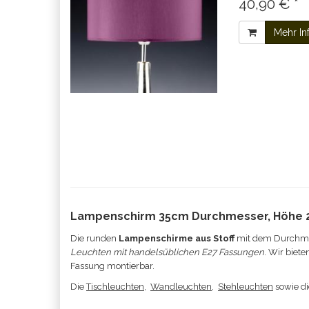
40,90 € *
Mehr In
Lampenschirm 35cm Durchmesser, Höhe
Die runden
Lampenschirme aus Stoff
mit dem Durchmes
Leuchten mit handelsüblichen E27 Fassungen
. Wir biet
Fassung montierbar.
Die
Tischleuchten
,
Wandleuchten
,
Stehleuchten
sowie d