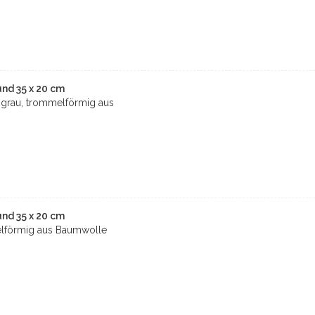
nd 35 x 20 cm
grau, trommelförmig aus
nd 35 x 20 cm
lförmig aus Baumwolle