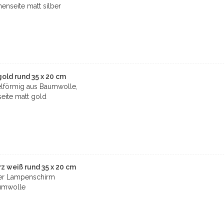
enseite matt silber
ld rund 35 x 20 cm
förmig aus Baumwolle,
seite matt gold
 weiß rund 35 x 20 cm
ter Lampenschirm
umwolle