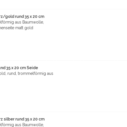
/gold rund 35 x 20 cm
förmig aus Baumwolle,
nenseite matt gold
nd 35 x 20 cm Seide
ld, rund, trommelförmig aus
silber rund 35 x 20 cm
förmig aus Baumwolle,