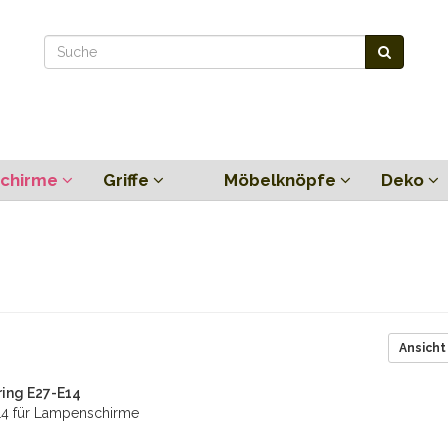
chirme
Griffe
Möbelknöpfe
Deko
Ansicht
ring E27-E14
E14 für Lampenschirme