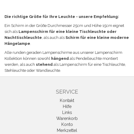
Die richtige Größe für Ihre Leuchte - unsere Empfehlung:
Ein Schirm in der Größe
Durchmesser 25cm und Höhe 15cm eignet
sich a
ls
Lampenschirm für eine kleine Tischleuchte oder
Nachttischleuchte
, als auch als
Schirm für eine kleine moderne
Hängelampe
.
Alle runden geraden Lampenschirme aus unserer Lampenschirm
Kollektion können sowohl
hängend
als Pendelleuchte montiert
werden, als auch
stehend
als Lampenschirm für eine Tischleuchte,
Stehleuchte oder Wandleuchte.
SERVICE
Kontakt
Hilfe
Links
Warenkorb
Konto
Merkzettel