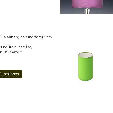
ila aubergine rund 20 x 30 cm
nd, lila aubergine,
us Baumwolle
formationen