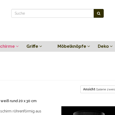
chirme
Griffe
Möbelknöpfe
Deko
Ansicht
Galerie zweis
weiß rund 20 x 30 cm
schirm röhrenförmig aus