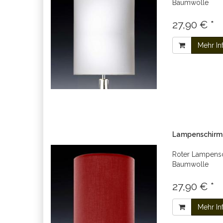
Baumwolle
27,90 € *
Mehr In
Lampenschirm r
Roter Lampensc
Baumwolle
27,90 € *
Mehr In