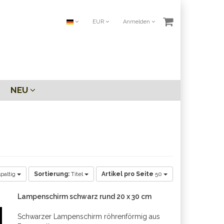
EUR
Anmelden
NEU
paltig
Sortierung:
Titel
Artikel pro Seite
50
Lampenschirm schwarz rund 20 x 30 cm
Schwarzer Lampenschirm röhrenförmig aus