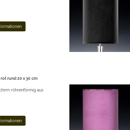
formationen
ot rund 20 x 30 cm
hirm röhrenförmig aus
formationen