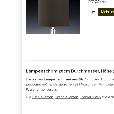
27,90 € *
Mehr In
Lampenschirm 20cm Durchmesser, Höhe
Die runden
Lampenschirme aus Stoff
mit dem Durchmes
Leuchten mit handelsüblichen E27 Fassungen
. Wir biet
Fassung montierbar.
Die
Tischleuchten
,
Wandleuchten
,
Stehleuchten
sowie d