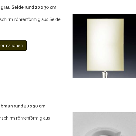
grau Seide rund 20 x 30 cm
chirm röhrenförmig aus Seide
formationen
braun rund 20 x 30 cm
schirm röhrenförmig aus