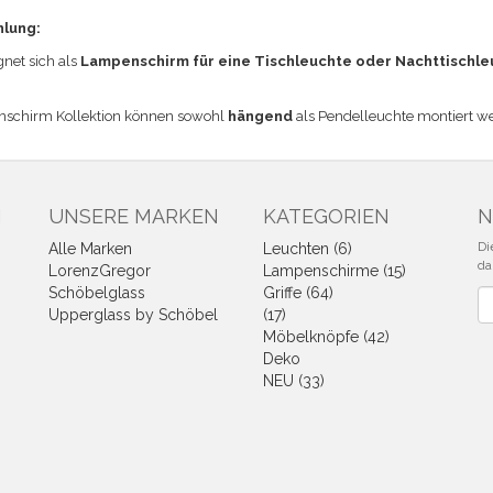
hlung:
et sich a
ls
Lampenschirm für eine Tischleuchte
oder Nachttischle
nschirm Kollektion können sowohl
hängend
als Pendelleuchte montiert w
N
UNSERE MARKEN
KATEGORIEN
N
Di
Alle Marken
Leuchten (6)
da
LorenzGregor
Lampenschirme (15)
Schöbelglass
Griffe (64)
Ne
Upperglass by Schöbel
(17)
Möbelknöpfe (42)
Deko
NEU (33)