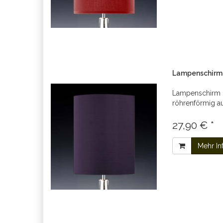
Lampenschirm l
Lampenschirm ru
röhrenförmig a
27,90 € *
Mehr In