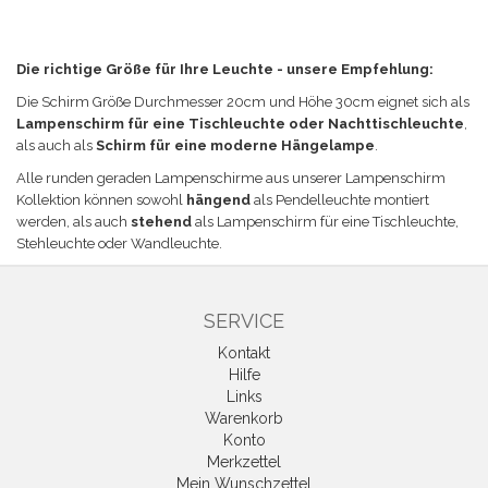
Die richtige Größe für Ihre Leuchte - unsere Empfehlung:
Die Schirm Größe
Durchmesser 20cm und Höhe 30cm eignet sich a
ls
Lampenschirm für eine Tischleuchte
oder Nachttischleuchte
,
als auch als
Schirm für eine moderne Hängelampe
.
Alle runden geraden Lampenschirme aus unserer Lampenschirm
Kollektion können sowohl
hängend
als Pendelleuchte montiert
werden, als auch
stehend
als Lampenschirm für eine Tischleuchte,
Stehleuchte oder Wandleuchte.
SERVICE
Kontakt
Hilfe
Links
Warenkorb
Konto
Merkzettel
Mein Wunschzettel