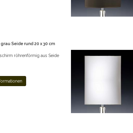
grau Seide rund 20 x 30 cm
chirm röhrenförmig aus Seide
formationen