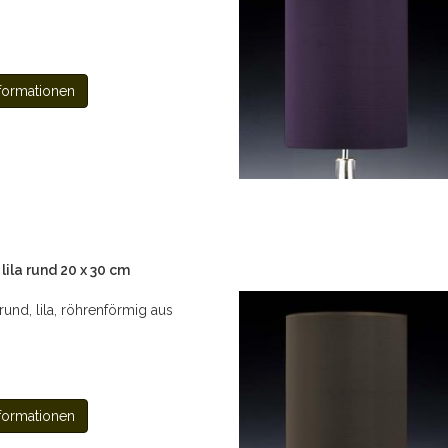
formationen
ila rund 20 x 30 cm
nd, lila, röhrenförmig aus
formationen