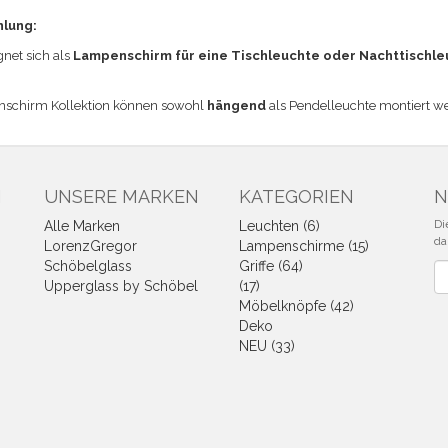
hlung:
et sich a
ls
Lampenschirm für eine Tischleuchte
oder Nachttischle
nschirm Kollektion können sowohl
hängend
als Pendelleuchte montiert w
N
UNSERE MARKEN
KATEGORIEN
N
Di
Alle Marken
Leuchten (6)
da
LorenzGregor
Lampenschirme (15)
Schöbelglass
Griffe (64)
Ne
Upperglass by Schöbel
(17)
Möbelknöpfe (42)
Deko
NEU (33)