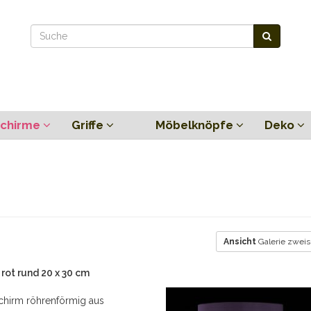
chirme
Griffe
Möbelknöpfe
Deko
Ansicht
Galerie zweis
ot rund 20 x 30 cm
hirm röhrenförmig aus