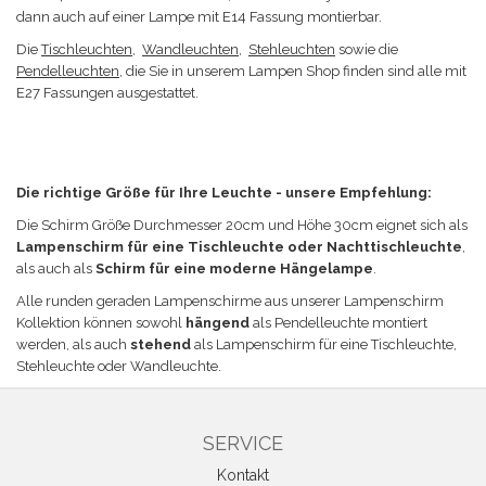
dann auch auf einer Lampe mit E14 Fassung montierbar.
Die
Tischleuchten
,
Wandleuchten
,
Stehleuchten
sowie die
Pendelleuchten
, die Sie in unserem Lampen Shop finden sind alle mit
E27 Fassungen ausgestattet.
Die richtige Größe für Ihre Leuchte - unsere Empfehlung:
Die Schirm Größe
Durchmesser 20cm und Höhe 30cm eignet sich a
ls
Lampenschirm für eine Tischleuchte
oder Nachttischleuchte
,
als auch als
Schirm für eine moderne Hängelampe
.
Alle runden geraden Lampenschirme aus unserer Lampenschirm
Kollektion können sowohl
hängend
als Pendelleuchte montiert
werden, als auch
stehend
als Lampenschirm für eine Tischleuchte,
Stehleuchte oder Wandleuchte.
SERVICE
Kontakt