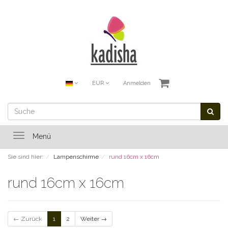
EUR
Anmelden
Toggle
Menü
navigation
Sie sind hier:
Lampenschirme
rund 16cm x 16cm
rund 16cm x 16cm
← Zurück
1
2
Weiter →