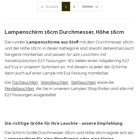
← Zurück
1
2
Weiter →
Lampenschirm 16cm Durchmesser, Höhe 16cm
Die runden
Lampenschirme aus Stoff
mit dem Durchmesser 16cm
und der Höhe 16cm in dieser Kathegorie sind sowohl stehend als auch
hängend montierbar und passen
für alle Leuchten mit
handelsüblichen E27 Fassungen
. Wir bieten einen Adapterring E27
auf E14 in unserem Sortiment an, mit diesem ist jeder der Schirme
dann auch auf einer Lampe mit E14 Fassung montierbar.
Die
Tischleuchten
,
Wandleuchten
,
Stehleuchten
sowie die
Pendelleuchten
, die Sie in unserem Lampen Shop finden sind alle mit
E27 Fassungen ausgestattet.
Die richtige Größe für Ihre Leuchte - unsere Empfehlung:
Die Schirm Größe
Durchmesser 16cm und Höhe 16cm eignet sich a
ls
Lampenschirm für eine Wandlampe oder eine kleine