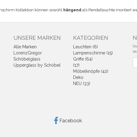
nschirm Kollektion können sowohl
hängend
als Pendelleuchte montiert w
N
UNSERE MARKEN
KATEGORIEN
N
Di
Alle Marken
Leuchten (6)
da
LorenzGregor
Lampenschirme (15)
Schöbelglass
Griffe (64)
Ne
Upperglass by Schöbel
(17)
Möbelknöpfe (42)
Deko
NEU (33)
Facebook