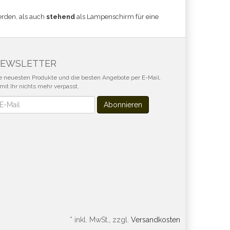
erden, als auch
stehend
als Lampenschirm für eine
EWSLETTER
e neuesten Produkte und die besten Angebote per E-Mail,
mit Ihr nichts mehr verpasst.
wsletter
Abonnieren
*
inkl. MwSt., zzgl.
Versandkosten