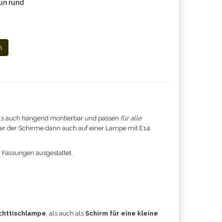
un rund
n
ls auch hängend montierbar und passen
für alle
eder der Schirme dann auch auf einer Lampe mit E14
7 Fassungen ausgestattet.
chttischlampe
, als auch als
Schirm für eine kleine