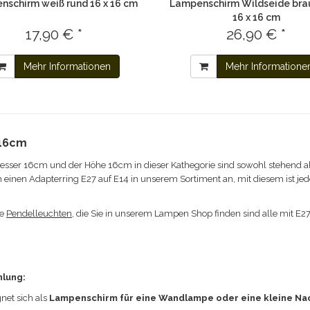
nschirm weiß rund 16 x 16 cm
Lampenschirm Wildseide bra
16 x 16 cm
17,90 € *
26,90 € *
Mehr Informationen
Mehr Informatione
 16cm
ser 16cm und der Höhe 16cm in dieser Kathegorie sind sowohl stehend a
en einen Adapterring E27 auf E14 in unserem Sortiment an, mit diesem ist j
ie
Pendelleuchten
, die Sie in unserem Lampen Shop finden sind alle mit E2
hlung:
et sich a
ls
Lampenschirm für eine Wandlampe oder eine kleine Na