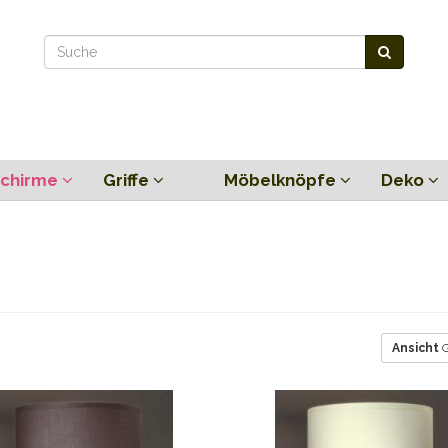
chirme
Griffe
Möbelknöpfe
Deko
Ansicht
G