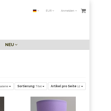
EUR
Anmelden
NEU
alerie
Sortierung:
Titel
Artikel pro Seite
12