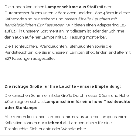
Die runden konischen
Lampenschirme aus Stoff
mit dem
Durchmesser 60cm unten, 46cm oben und der Höhe 46cm in dieser
Kathegorie sind nur stehend und passen
für alle Leuchten mit
handelsüblichen E27 Fassungen
. Wir bieten einen Adapterring E27
auf E14 in unserem Sortiment an, mit diesem ist jeder der Schirme
dann auch auf einer Lampe mit E14 Fassung montierbar.
Die
Tischleuchten
,
Wandleuchten
,
Stehleuchten
sowie die
Pendelleuchten
, die Sie in unserem Lampen Shop finden sind alle mit
E27 Fassungen ausgestattet.
Die richtige Größe für Ihre Leuchte - unsere Empfehlung:
Die konischen Schirme mit der Größe
Durchmesser 60cm und Höhe
46cm eignen sich a
ls
Lampenschirm für eine hohe Tischleuchte
oder Stehlampe
.
Alle runden konischen Lampenschirme aus unserer Lampenschirm
Kollektion können nur
stehend
als Lampenschirm für eine
Tischleuchte, Stehleuchte oder Wandleuchte.