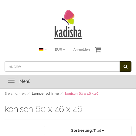
EUR
Anmelden
Toggle
Menü
navigation
Sie sind hier:
Lampenschirme
konisch 60 x 46 x 46
konisch 60 x 46 x 46
Sortierung:
Titel