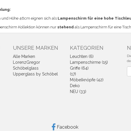
hlung:
und Höhe 46cm eignen sich a
ls
Lampenschirm für eine hohe Tischle
enschirm Kollektion können nur
stehend
als Lampenschirm für eine Tisc
N
UNSERE MARKEN
KATEGORIEN
N
Di
Alle Marken
Leuchten (6)
da
LorenzGregor
Lampenschirme (15)
Schöbelglass
Griffe (64)
Ne
Upperglass by Schöbel
(17)
Möbelknöpfe (42)
Deko
NEU (33)
Facebook