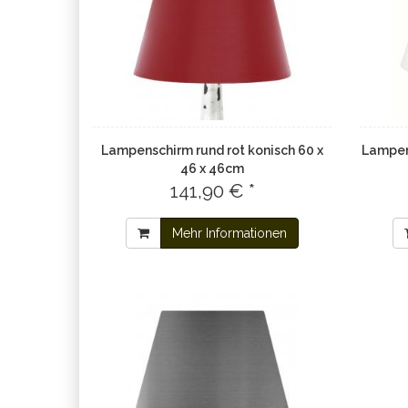
Lampenschirm rund rot konisch 60 x
Lampen
46 x 46cm
141,90 € *
Mehr Informationen