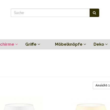
chirme
Griffe
Möbelknöpfe
Deko
Ansicht
G