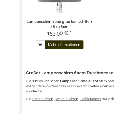
Lampenschirm rund grau konisch 60 x
46 x 46cm
153,90 € *
Mehr Informationen
Großer Lampenschirm 60cm Durchmesser
Die runden konischen
Lampenschirme aus Stoff
mit de
mit handelsüblichen E27 Fassungen
. Wir bieten einen A
montierbar.
Die
Tischleuchten
,
Wandleuchten
,
Stehleuchten
sowie d