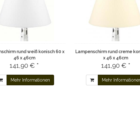
schirm rund weiß konisch 60 x
Lampenschirm rund creme kon
46 x 46cm
x 46 x 46cm
141,90 € *
141,90 € *
Mehr Informationen
Mehr Informatione