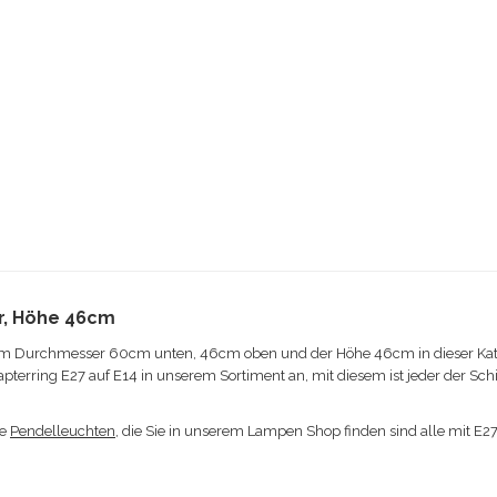
, Höhe 46cm
m Durchmesser 60cm unten, 46cm oben und der Höhe 46cm in dieser Kath
dapterring E27 auf E14 in unserem Sortiment an, mit diesem ist jeder der 
ie
Pendelleuchten
, die Sie in unserem Lampen Shop finden sind alle mit E2