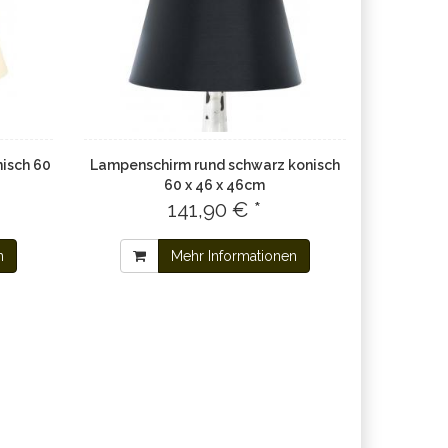
isch 60
Lampenschirm rund schwarz konisch
60 x 46 x 46cm
141,90 € *
n
Mehr Informationen