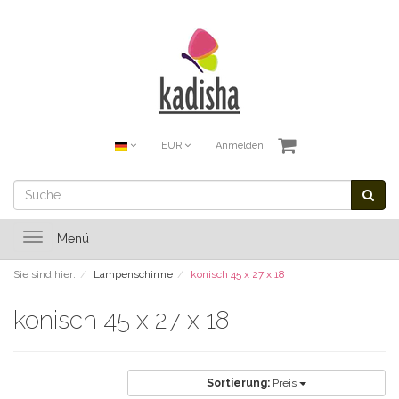
EUR
Anmelden
Toggle
Menü
navigation
Sie sind hier:
Lampenschirme
konisch 45 x 27 x 18
konisch 45 x 27 x 18
Sortierung:
Preis