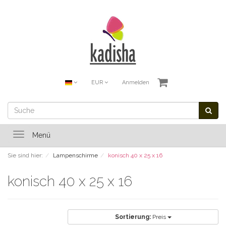
EUR
Anmelden
Toggle
Menü
navigation
Sie sind hier:
Lampenschirme
konisch 40 x 25 x 16
konisch 40 x 25 x 16
Sortierung:
Preis