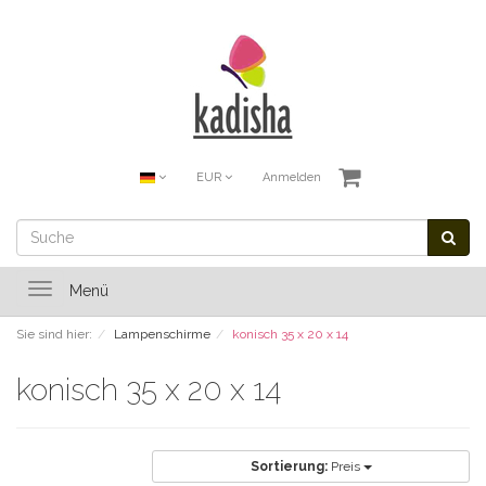
EUR
Anmelden
Toggle
Menü
navigation
Sie sind hier:
Lampenschirme
konisch 35 x 20 x 14
konisch 35 x 20 x 14
Sortierung:
Preis