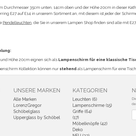
m Durchmesser 35cm unten, 14cm oben und der Höhe 20cm in dieser Kathe
erring E27 auf E14 in unserem Sortiment an, mit diesem ist jeder der Schi
ie
Pendelleuchten
, die Sie in unserem Lampen Shop finden sind alle mit E2
hlung:
und Höhe 20cm eignen sich a
ls
Lampenschirm für eine klassische Tis
enschirm Kollektion können nur
stehend
als Lampenschirm für eine Tisc
N
UNSERE MARKEN
KATEGORIEN
N
Di
Alle Marken
Leuchten (6)
da
LorenzGregor
Lampenschirme (15)
Schöbelglass
Griffe (64)
Ne
Upperglass by Schöbel
(17)
Möbelknöpfe (42)
Deko
NEU (33)