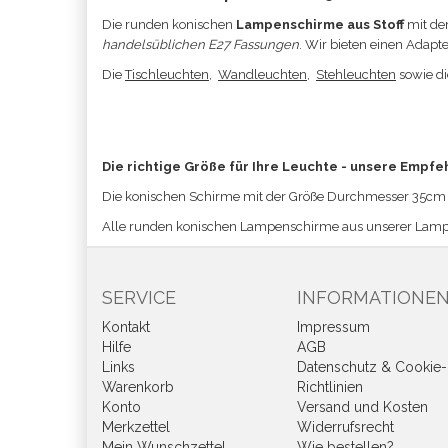
Die runden konischen
Lampenschirme aus Stoff
mit de
handelsüblichen E27 Fassungen
. Wir bieten einen Adapt
Die
Tischleuchten
,
Wandleuchten
,
Stehleuchten
sowie d
Die richtige Größe für Ihre Leuchte - unsere Empfe
Die konischen Schirme mit der Größe
Durchmesser 35cm 
Alle runden konischen Lampenschirme aus unserer Lamp
SERVICE
INFORMATIONE
Kontakt
Impressum
Hilfe
AGB
Links
Datenschutz & Cookie-
Warenkorb
Richtlinien
Konto
Versand und Kosten
Merkzettel
Widerrufsrecht
Mein Wunschzettel
Wie bestellen?