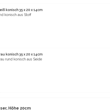
iß konisch 35 x 20 x 14cm
d konisch aus Stoff
au konisch 35 x 20 x 14cm
au rund konisch aus Seide
ser, Höhe 20cm