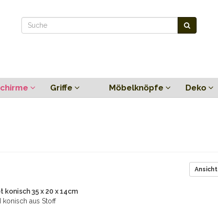
chirme
Griffe
Möbelknöpfe
Deko
Ansicht
 konisch 35 x 20 x 14cm
konisch aus Stoff