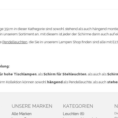
ge 35cm in dieser Kathegorie sind sowohl stehend als auch hängend monti
4 in unserem Sortiment an, mit diesem ist jeder der Schirme dann auch auf 
ie
Pendelleuchten
, die Sie in unserem Lampen Shop finden sind alle mit E2
hlung:
ür hohe Tischlampen
, als
Schirm für Stehleuchten
, als auch als
Schir
irm Kollektion können sowohl
hängend
als Pendelleuchte, als auch
stehe
N
UNSERE MARKEN
KATEGORIEN
N
Di
Alle Marken
Leuchten (6)
da