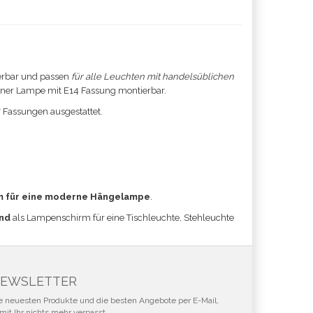
erbar und passen
für alle Leuchten mit handelsüblichen
einer Lampe mit E14 Fassung montierbar.
7 Fassungen ausgestattet.
m für eine moderne Hängelampe
.
nd
als Lampenschirm für eine Tischleuchte, Stehleuchte
EWSLETTER
e neuesten Produkte und die besten Angebote per E-Mail,
mit Ihr nichts mehr verpasst.