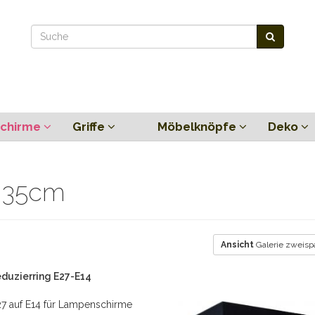
chirme
Griffe
Möbelknöpfe
Deko
x 35cm
Ansicht
Galerie zweisp
duzierring E27-E14
27 auf E14 für Lampenschirme