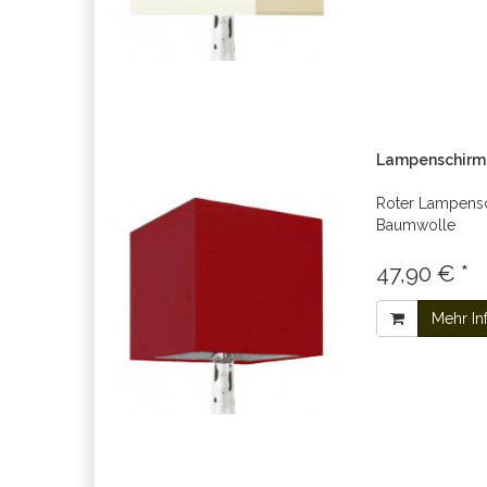
Lampenschirm r
Roter Lampensc
Baumwolle
47,90 € *
Mehr In