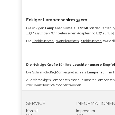
Eckiger Lampenschirm 35cm
Die eckigen
Lampenschirme aus Stoff
mit der Kantenln
E27 Fassungen
. Wir bieten einen Adapterring E27 auf E1
Die
Tischleuchten
,
Wandleuchten
,
Stehleuchten
sowie d
Die richtige Größe für Ihre Leuchte - unsere Empfe
Die Schirm-Größe 30
cm eignet sich a
ls
Lampenschirm f
Alle viereckigen Lampenschirme aus unserer Lampensch
oder Wandleuchte
montiert werden
.
SERVICE
INFORMATIONE
Kontakt
Impressum