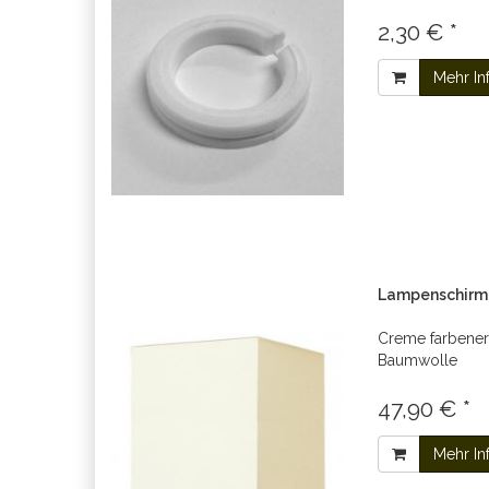
2,30 € *
Mehr In
Lampenschirm 
Creme farbener
Baumwolle
47,90 € *
Mehr In