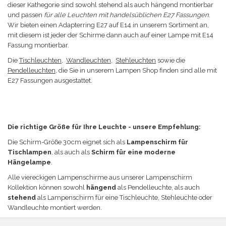
dieser Kathegorie sind sowohl stehend als auch hängend montierbar
und passen
für alle Leuchten mit handelsüblichen E27 Fassungen
.
Wir bieten einen Adapterring E27 auf E14 in unserem Sortiment an,
mit diesem ist jeder der Schirme dann auch auf einer Lampe mit E14
Fassung montierbar.
Die
Tischleuchten
,
Wandleuchten
,
Stehleuchten
sowie die
Pendelleuchten
, die Sie in unserem Lampen Shop finden sind alle mit
E27 Fassungen ausgestattet.
Die richtige Größe für Ihre Leuchte - unsere Empfehlung:
Die Schirm-Größe 30
cm eignet sich a
ls
Lampenschirm für
Tischlampen
, als auch als
Schirm für eine moderne
Hängelampe
.
Alle viereckigen Lampenschirme aus unserer Lampenschirm
Kollektion können sowohl
hängend
als Pendelleuchte, als auch
stehend
als Lampenschirm für eine Tischleuchte, Stehleuchte oder
Wandleuchte
montiert werden
.