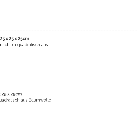
5 x 25 x 25cm
schirm quadratisch aus
 25 x 25cm
uadratisch aus Baumwolle