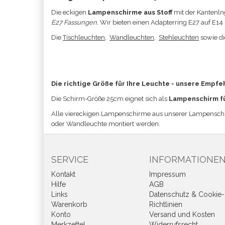
Die eckigen
Lampenschirme aus Stoff
mit der Kantenln
E27 Fassungen
. Wir bieten einen Adapterring E27 auf E1
Die
Tischleuchten
,
Wandleuchten
,
Stehleuchten
sowie d
Die richtige Größe für Ihre Leuchte - unsere Empfe
Die Schirm-Größe
25cm eignet sich a
ls
Lampenschirm f
Alle viereckigen Lampenschirme aus unserer Lampensch
oder Wandleuchte
montiert werden
.
SERVICE
INFORMATIONE
Kontakt
Impressum
Hilfe
AGB
Links
Datenschutz & Cookie-
Warenkorb
Richtlinien
Konto
Versand und Kosten
Merkzettel
Widerrufsrecht