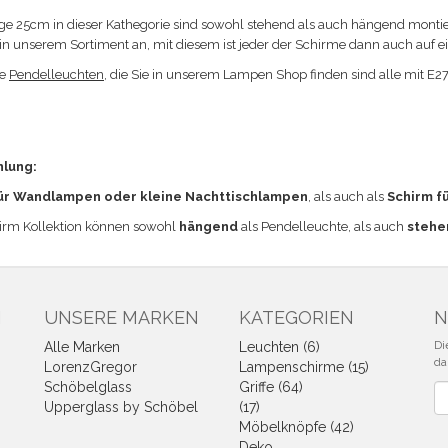
ge 25cm in dieser Kathegorie sind sowohl stehend als auch hängend monti
4 in unserem Sortiment an, mit diesem ist jeder der Schirme dann auch auf 
ie
Pendelleuchten
, die Sie in unserem Lampen Shop finden sind alle mit E2
hlung:
ür Wandlampen oder kleine Nachttischlampen
, als auch als
Schirm f
irm Kollektion können sowohl
hängend
als Pendelleuchte, als auch
stehe
N
UNSERE MARKEN
KATEGORIEN
N
Di
Alle Marken
Leuchten (6)
da
LorenzGregor
Lampenschirme (15)
Schöbelglass
Griffe (64)
Ne
Upperglass by Schöbel
(17)
Möbelknöpfe (42)
Deko