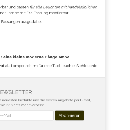
erbar und passen
für alle Leuchten mit handelsüblichen
einer Lampe mit E14 Fassung montierbar.
7 Fassungen ausgestattet.
ür eine kleine moderne Hängelampe
.
nd
als Lampenschirm für eine Tischleuchte, Stehleuchte
EWSLETTER
e neuesten Produkte und die besten Angebote per E-Mail,
mit Ihr nichts mehr verpasst.
wsletter
Abonnieren